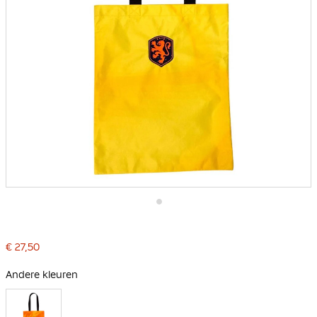
Ga
naar
het
€ 27,50
begin
van
de
Andere kleuren
afbeeldingen-
gallerij