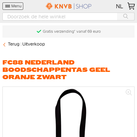
NL
Menu
Gratis verzending* vanaf 69 euro
Terug
Uitverkoop
FC88 NEDERLAND
BOODSCHAPPENTAS GEEL
ORANJE ZWART
Ga
naar
het
einde
van
de
afbeeldingen-
gallerij