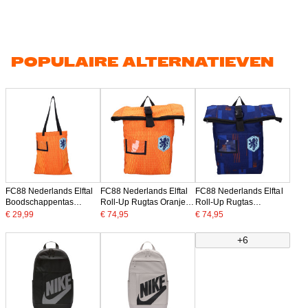
POPULAIRE ALTERNATIEVEN
FC88 Nederlands Elftal
FC88 Nederlands Elftal
FC88 Nederlands Elftal
Boodschappentas
Roll-Up Rugtas Oranje
Roll-Up Rugtas
Oranje Zwart Lichtblauw
Zwart Lichtblauw
Donkerblauw Zwart
€ 29,99
€ 74,95
€ 74,95
Donkerblauw
Lichtblauw
+6