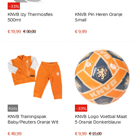
-33%
KNVB Izy Thermosfles
KNVB Pin Heren Oranje
500ml
Small
€ 19,99
€ 30,00
€ 9,99
Kids
-33%
KNVB Trainingspak
KNVB Logo Voetbal Maat
Baby/Peuters Oranje Wit
5 Oranje Donkerblauw
€ 49,99
€ 9,99
€ 15,00