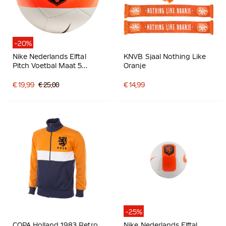
-20%
Nike Nederlands Elftal
KNVB Sjaal Nothing Like
Pitch Voetbal Maat 5
Oranje
2026-2028 Wit Zwart
Oranje
€ 19,99
€ 25,00
€ 14,99
-25%
COPA Holland 1983 Retro
Nike Nederlands Elftal