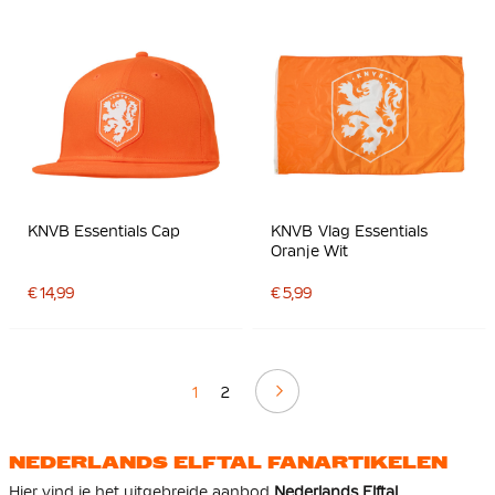
KNVB Essentials Cap
KNVB Vlag Essentials
Oranje Wit
€ 14,99
€ 5,99
Volgende
1
2
NEDERLANDS ELFTAL FANARTIKELEN
Hier vind je het uitgebreide aanbod
Nederlands Elftal