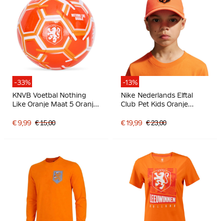
-33%
-13%
KNVB Voetbal Nothing
Nike Nederlands Elftal
Like Oranje Maat 5 Oranje
Club Pet Kids Oranje
Wit
Zwart Wit
€ 9,99
€ 15,00
€ 19,99
€ 23,00