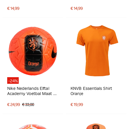
€ 14,99
€ 14,99
-24%
Nike Nederlands Elftal
KNVB Essentials Shirt
Academy Voetbal Maat 5
Oranje
2026-2028 Feloranje
Zwart
€ 24,99
€ 33,00
€ 19,99