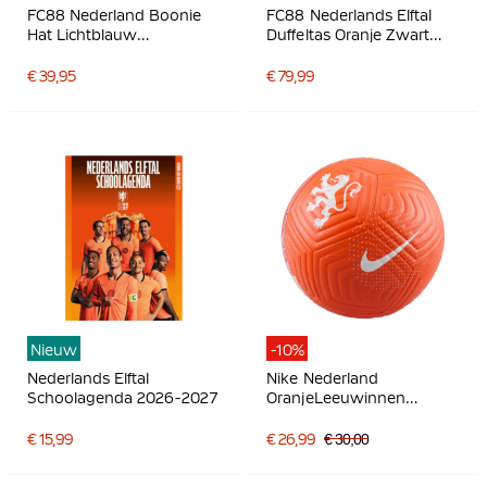
FC88 Nederland Boonie
FC88 Nederlands Elftal
Hat Lichtblauw
Duffeltas Oranje Zwart
Donkerblauw Oranje
Blauw
€ 39,95
€ 79,99
Nieuw
-10%
Nederlands Elftal
Nike Nederland
Schoolagenda 2026-2027
OranjeLeeuwinnen
Voetbal Academy Maat 5
2025-2027 Oranje Wit
€ 15,99
€ 26,99
€ 30,00