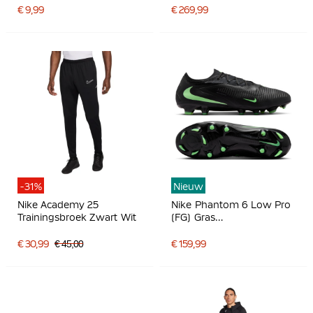
Felrood Goud
€ 9,99
€ 269,99
-31%
Nieuw
Nike Academy 25
Nike Phantom 6 Low Pro
Trainingsbroek Zwart Wit
(FG) Gras
Voetbalschoenen Zwart
Felgroen
€ 30,99
€ 45,00
€ 159,99