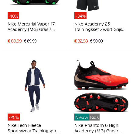
-10%
-34%
Nike Mercurial Vapor 17
Nike Academy 25
Academy (MG) Gras /
Trainingsset Zwart Grijs
Kunstgras
Wit
Voetbalschoenen Zwart
€ 80,99
€ 89,99
€ 32,98
€ 50,00
Felgroen Zilvergrijs
-25%
Nieuw
Kids
Nike Tech Fleece
Nike Phantom 6 High
Sportswear Trainingspak
Academy (MG) Gras /