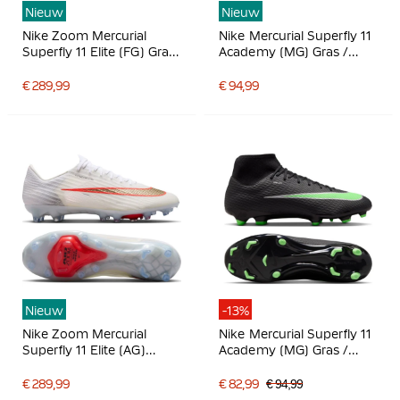
Nieuw
Nieuw
Nike Zoom Mercurial
Nike Mercurial Superfly 11
Superfly 11 Elite (FG) Gras
Academy (MG) Gras /
Voetbalschoenen Wit
Kunstgras
Felrood Goud
Voetbalschoenen Wit
€ 289,99
€ 94,99
Felrood Goud
Nieuw
-13%
Nike Zoom Mercurial
Nike Mercurial Superfly 11
Superfly 11 Elite (AG)
Academy (MG) Gras /
Kunstgras
Kunstgras
Voetbalschoenen (AG) Wit
Voetbalschoenen Zwart
€ 289,99
€ 82,99
€ 94,99
Felrood Goud
Felgroen Zilvergrijs