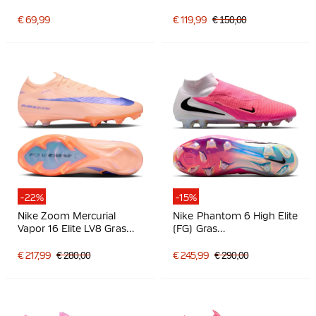
Kunstgras
Lichtgrijs
Voetbalschoenen Zwart
€ 69,99
€ 119,99
€ 150,00
Felgroen Zilvergrijs
-22%
-15%
Nike Zoom Mercurial
Nike Phantom 6 High Elite
Vapor 16 Elite LV8 Gras
(FG) Gras
Voetbalschoenen (FG)
Voetbalschoenen Wit
Zalmroze Donkerblauw
Felroze Zwart
€ 217,99
€ 280,00
€ 245,99
€ 290,00
Paars