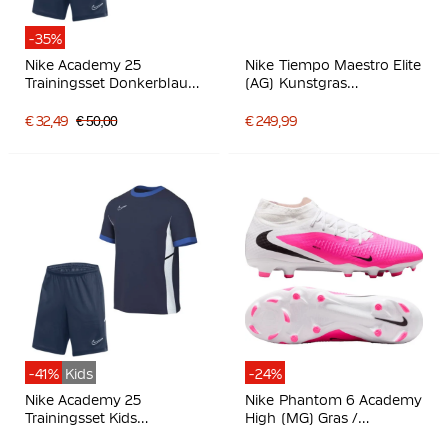
-35%
Nike Academy 25
Nike Tiempo Maestro Elite
Trainingsset Donkerblauw
(AG) Kunstgras
Blauw Wit
Voetbalschoenen Zwart
Felgroen Zilvergrijs
€ 32,49
€ 50,00
€ 249,99
-41%
Kids
-24%
Nike Academy 25
Nike Phantom 6 Academy
Trainingsset Kids
High (MG) Gras /
Donkerblauw Blauw Wit
Kunstgras