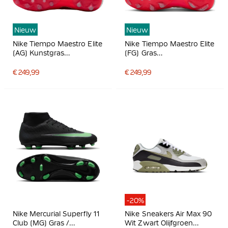
Nieuw
Nieuw
Nike Tiempo Maestro Elite
Nike Tiempo Maestro Elite
(AG) Kunstgras
(FG) Gras
Voetbalschoenen Wit
Voetbalschoenen Wit
Felrood Goud
Felrood Goud
€ 249,99
€ 249,99
-20%
Nike Mercurial Superfly 11
Nike Sneakers Air Max 90
Club (MG) Gras /
Wit Zwart Olijfgroen