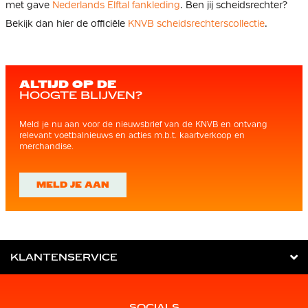
met gave
Nederlands Elftal fankleding
. Ben jij scheidsrechter?
Bekijk dan hier de officiële
KNVB scheidsrechterscollectie
.
ALTIJD OP DE
HOOGTE BLIJVEN?
Meld je nu aan voor de nieuwsbrief van de KNVB en ontvang
relevant voetbalnieuws en acties m.b.t. kaartverkoop en
merchandise.
MELD JE AAN
KLANTENSERVICE
SOCIALS