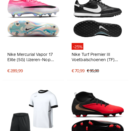
-25%
Nike Mercurial Vapor 17
Nike Turf Premier III
Elite (SG) IJzeren-Nop
Voetbalschoenen (TF)
Voetbalschoenen Felroze
Zwart Wit
Wit Zwart
€ 289,99
€ 70,99
€ 95,00