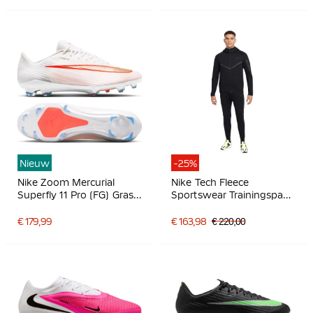
Nieuw
-25%
Nike Zoom Mercurial
Nike Tech Fleece
Superfly 11 Pro (FG) Gras
Sportswear Trainingspak
Voetbalschoenen Wit
Zwart Donkergrijs
Felrood Goud
€ 179,99
€ 163,98
€ 220,00