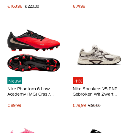
Donkerblauw Zwart
Kunstgras
Voetbalschoenen Kids
€ 163,98
€ 220,00
€ 74,99
Zwart Felrood Goud
Nieuw
-11%
Nike Phantom 6 Low
Nike Sneakers V5 RNR
Academy (MG) Gras /
Gebroken Wit Zwart
Kunstgras
Zilvergrijs
Voetbalschoenen Zwart
€ 89,99
€ 79,99
€ 90,00
Felrood Goud