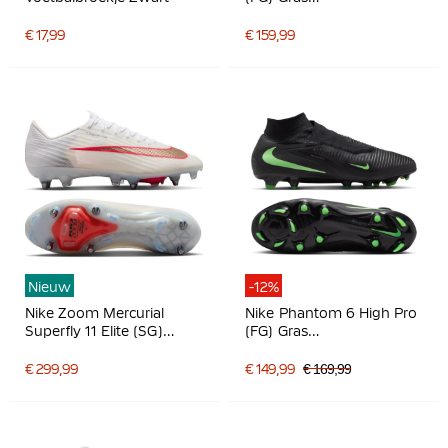
Voetbalschoenen Zwart
Felrood Goud
€ 17,99
€ 159,99
Nieuw
-12%
Nike Zoom Mercurial
Nike Phantom 6 High Pro
Superfly 11 Elite (SG)
(FG) Gras
IJzeren-Nop
Voetbalschoenen Zwart
Voetbalschoenen Wit
Felgroen
€ 299,99
€ 149,99
€ 169,99
Felrood Goud