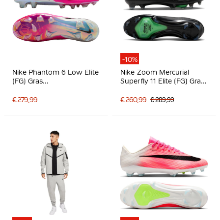
-10%
Nike Phantom 6 Low Elite
Nike Zoom Mercurial
(FG) Gras
Superfly 11 Elite (FG) Gras
Voetbalschoenen Wit
Voetbalschoenen Zwart
Felroze Zwart
Felgroen Zilvergrijs
€ 279,99
€ 260,99
€ 289,99