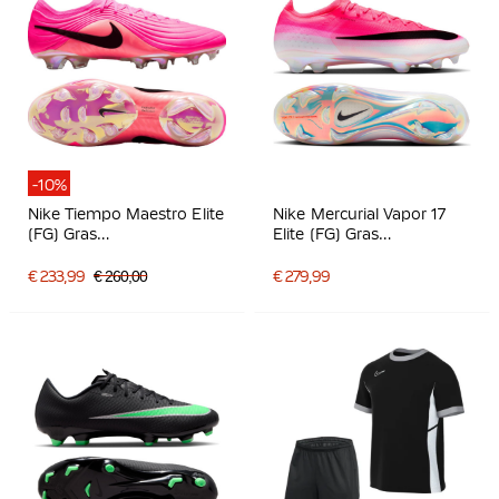
-10%
Nike Tiempo Maestro Elite
Nike Mercurial Vapor 17
(FG) Gras
Elite (FG) Gras
Voetbalschoenen Felroze
Voetbalschoenen Felroze
Zwart
Wit Zwart
€ 233,99
€ 260,00
€ 279,99