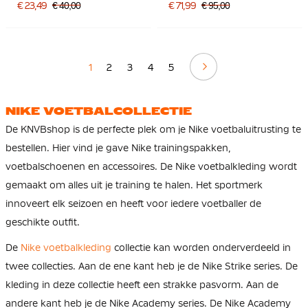
Voetbalschoenen Wit
€ 23,49
€ 40,00
€ 71,99
€ 95,00
Felroze Zwart
Volgende
1
2
3
4
5
NIKE VOETBALCOLLECTIE
De KNVBshop is de perfecte plek om je Nike voetbaluitrusting te
bestellen. Hier vind je gave Nike trainingspakken,
voetbalschoenen en accessoires. De Nike voetbalkleding wordt
gemaakt om alles uit je training te halen. Het sportmerk
innoveert elk seizoen en heeft voor iedere voetballer de
geschikte outfit.
De
Nike voetbalkleding
collectie kan worden onderverdeeld in
twee collecties. Aan de ene kant heb je de Nike Strike series. De
kleding in deze collectie heeft een strakke pasvorm. Aan de
andere kant heb je de Nike Academy series. De Nike Academy