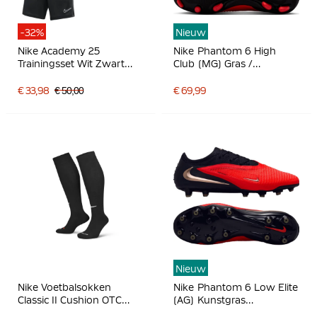
-32%
Nieuw
Nike Academy 25
Nike Phantom 6 High
Trainingsset Wit Zwart
Club (MG) Gras /
Grijs
Kunstgras
Voetbalschoenen Zwart
€ 33,98
€ 50,00
€ 69,99
Felrood Goud
Nieuw
Nike Voetbalsokken
Nike Phantom 6 Low Elite
Classic II Cushion OTC
(AG) Kunstgras
Zwart
Voetbalschoenen Zwart