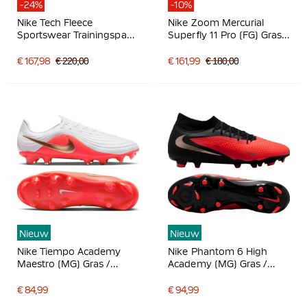
-24%
-10%
Nike Tech Fleece
Nike Zoom Mercurial
Sportswear Trainingspak
Superfly 11 Pro (FG) Gras
Lichtgrijs Zwart
Voetbalschoenen Felroze
Wit Zwart
€ 167,98
€ 220,00
€ 161,99
€ 180,00
Nieuw
Nieuw
Nike Tiempo Academy
Nike Phantom 6 High
Maestro (MG) Gras /
Academy (MG) Gras /
Kunstgras
Kunstgras
Voetbalschoenen Wit
Voetbalschoenen Zwart
€ 84,99
€ 94,99
Felrood Goud
Felrood Goud