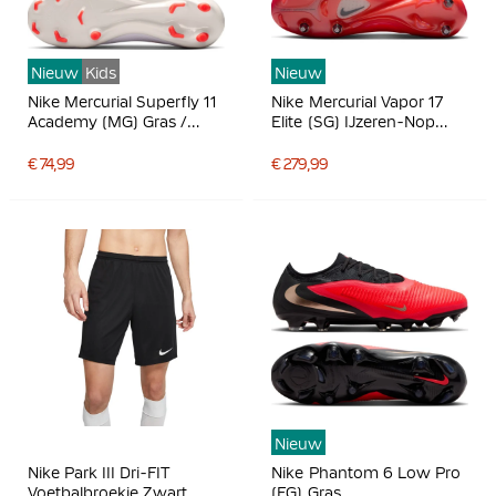
Nieuw
Kids
Nieuw
Nike Mercurial Superfly 11
Nike Mercurial Vapor 17
Academy (MG) Gras /
Elite (SG) IJzeren-Nop
Kunstgras
Voetbalschoenen Felrood
Voetbalschoenen Kids Wit
Zwart Goud
€ 74,99
€ 279,99
Felrood Goud
Nieuw
Nike Park III Dri-FIT
Nike Phantom 6 Low Pro
Voetbalbroekje Zwart
(FG) Gras