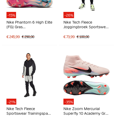
-15%
-26%
Nike Phantom 6 High Elite
Nike Tech Fleece
(FG) Gras
Joggingbroek Sportswear
Voetbalschoenen Wit
Zwart Donkergrijs
Felroze Zwart
€ 245,99
€ 290,00
€ 73,99
€ 100,00
-21%
-35%
Nike Tech Fleece
Nike Zoom Mercurial
Sportswear Trainingspak
Superfly 10 Academy Gras