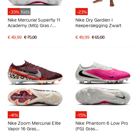
-33%
Kids
-23%
Nike Mercurial Superfly 11
Nike Dry Gardien I
Academy (MG) Gras /
Keeperslegging Zwart
Kunstgras
Voetbalschoenen Kids
€ 49,99
€ 75,00
€ 49,99
€ 65,00
Felroze Wit Zwart
-41%
-15%
Nike Zoom Mercurial Elite
Nike Phantom 6 Low Pro
Vapor 16 Gras
(FG) Gras
Voetbalschoenen (FG)
Voetbalschoenen Wit