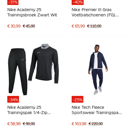
-31%
-40%
Nike Academy 25
Nike Premier III Gras
Trainingsbroek Zwart Wit
Voetbalschoenen (FG)
Zwart Zwart Wit
€ 30,99
€ 45,00
€ 65,99
€ 110,00
-34%
-25%
Nike Academy 25
Nike Tech Fleece
Trainingspak 1/4-Zip
Sportswear Trainingspak
Zwart Grijs Wit
Donkerblauw Zwart
€ 58,98
€ 90,00
€ 163,98
€ 220,00