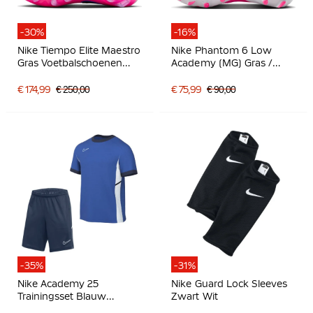
-30%
-16%
Nike Tiempo Elite Maestro
Nike Phantom 6 Low
Gras Voetbalschoenen
Academy (MG) Gras /
(FG) Wit Blauw Felroze
Kunstgras
Voetbalschoenen Wit
€ 174,99
€ 250,00
€ 75,99
€ 90,00
Felroze Zwart
-35%
-31%
Nike Academy 25
Nike Guard Lock Sleeves
Trainingsset Blauw
Zwart Wit
Donkerblauw Wit