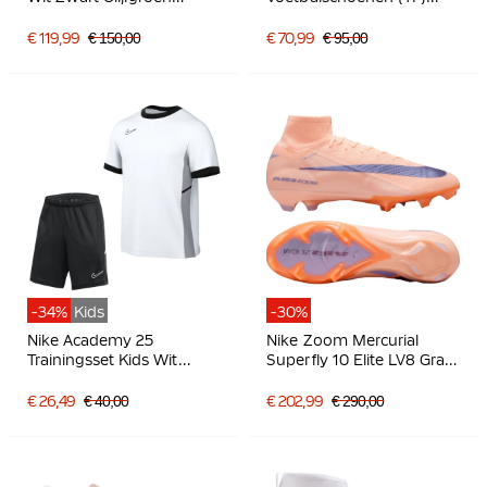
Lichtgrijs
Zwart Wit
€ 119,99
€ 150,00
€ 70,99
€ 95,00
-34%
Kids
-30%
Nike Academy 25
Nike Zoom Mercurial
Trainingsset Kids Wit
Superfly 10 Elite LV8 Gras
Zwart Grijs
Voetbalschoenen (FG)
Zalmroze Donkerblauw
€ 26,49
€ 40,00
€ 202,99
€ 290,00
Paars