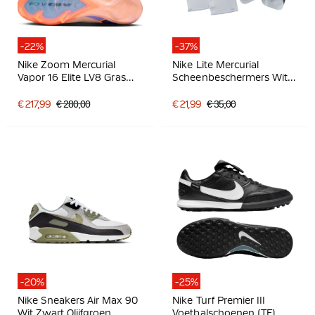
-22%
-37%
Nike Zoom Mercurial
Nike Lite Mercurial
Vapor 16 Elite LV8 Gras
Scheenbeschermers Wit
Voetbalschoenen (FG)
Zwart
Zalmroze Donkerblauw
€ 217,99
€ 280,00
€ 21,99
€ 35,00
Paars
-20%
-25%
Nike Sneakers Air Max 90
Nike Turf Premier III
Wit Zwart Olijfgroen
Voetbalschoenen (TF)