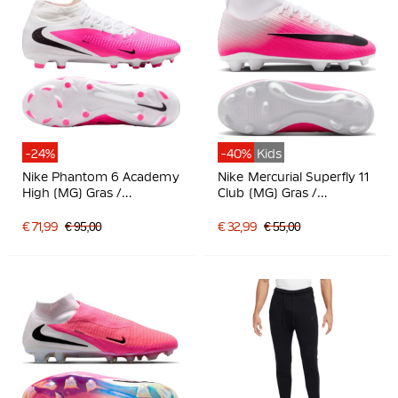
-24%
-40%
Kids
Nike Phantom 6 Academy
Nike Mercurial Superfly 11
High (MG) Gras /
Club (MG) Gras /
Kunstgras
Kunstgras
Voetbalschoenen Wit
Voetbalschoenen Kids
€ 71,99
€ 95,00
€ 32,99
€ 55,00
Felroze Zwart
Felroze Wit Zwart