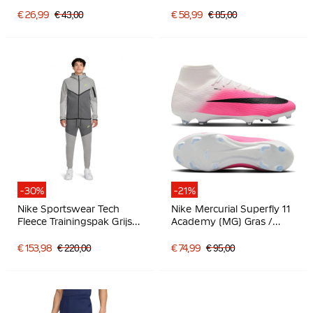
Kunstgras
Voetbalschoenen (MG)
€ 26,99
€ 43,00
€ 58,99
€ 85,00
Felroze Zwart
-30%
-21%
Nike Sportswear Tech
Nike Mercurial Superfly 11
Fleece Trainingspak Grijs
Academy (MG) Gras /
Donkergrijs Felgroen
Kunstgras
Voetbalschoenen Felroze
€ 153,98
€ 220,00
€ 74,99
€ 95,00
Wit Zwart