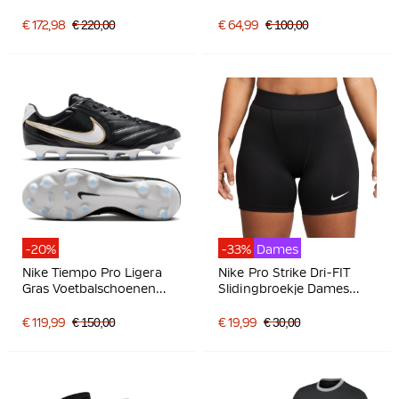
Zwart Lichtgrijs
/ Kunstgras
Voetbalschoenen (MG)
€ 172,98
€ 220,00
€ 64,99
€ 100,00
Roze Blauw Turquoise
-20%
-33%
Dames
Nike Tiempo Pro Ligera
Nike Pro Strike Dri-FIT
Gras Voetbalschoenen
Slidingbroekje Dames
(FG) Zwart Wit Goud
Zwart
€ 119,99
€ 150,00
€ 19,99
€ 30,00