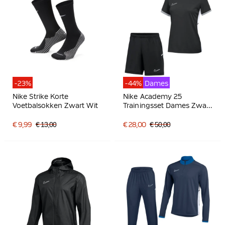
-23%
-44%
Dames
Nike Strike Korte
Nike Academy 25
Voetbalsokken Zwart Wit
Trainingsset Dames Zwart
Grijs Wit
€ 9,99
€ 13,00
€ 28,00
€ 50,00