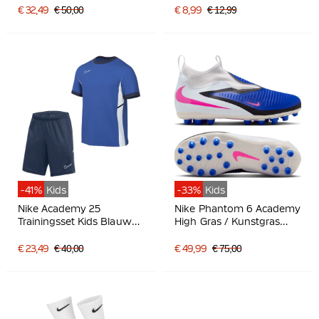
€ 32,49
€ 50,00
€ 8,99
€ 12,99
-41%
Kids
-33%
Kids
Nike Academy 25
Nike Phantom 6 Academy
Trainingsset Kids Blauw
High Gras / Kunstgras
Donkerblauw Wit
Voetbalschoenen (MG)
Kids Blauw Wit Felroze
€ 23,49
€ 40,00
€ 49,99
€ 75,00