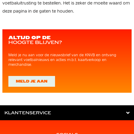
voetbaluitrusting te bestellen. Het is zeker de moeite waard om
deze pagina in de gaten te houden.
ALTIJD OP DE
HOOGTE BLIJVEN?
Meld je nu aan voor de nieuwsbrief van de KNVB en ontvang
relevant voetbalnieuws en acties m.b.t. kaartverkoop en
merchandise.
MELD JE AAN
KLANTENSERVICE