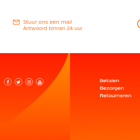
Stuur ons een mail
Antwoord binnen 24 uur
Betalen
Bezorgen
Retourneren