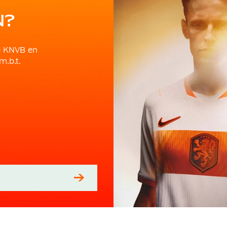
N?
e KNVB en
m.b.t.