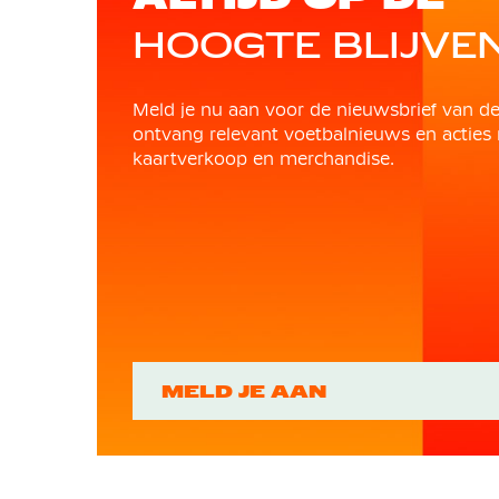
HOOGTE BLIJVE
Meld je nu aan voor de nieuwsbrief van d
ontvang relevant voetbalnieuws en acties 
kaartverkoop en merchandise.
MELD JE AAN