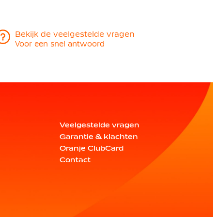
Bekijk de veelgestelde vragen
Voor een snel antwoord
Veelgestelde vragen
Garantie & klachten
Oranje ClubCard
Contact