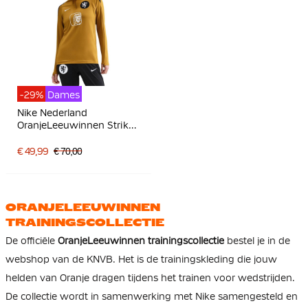
-29%
Dames
Nike Nederland
OranjeLeeuwinnen Strike
Trainingstrui 1/4-Zip
2025-2027 Dames Brons
€ 49,99
€ 70,00
Zwart Wit
ORANJELEEUWINNEN
TRAININGSCOLLECTIE
De officiële
OranjeLeeuwinnen trainingscollectie
bestel je in de
webshop van de KNVB. Het is de trainingskleding die jouw
helden van Oranje dragen tijdens het trainen voor wedstrijden.
De collectie wordt in samenwerking met Nike samengesteld en