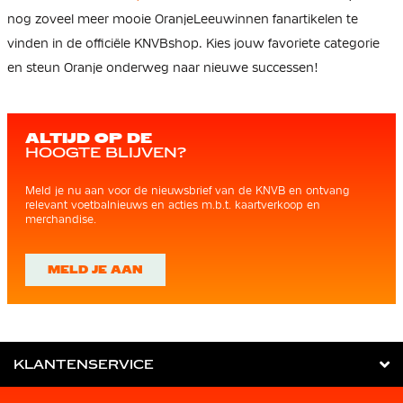
nog zoveel meer mooie OranjeLeeuwinnen fanartikelen te
vinden in de officiële KNVBshop. Kies jouw favoriete categorie
en steun Oranje onderweg naar nieuwe successen!
ALTIJD OP DE
HOOGTE BLIJVEN?
Meld je nu aan voor de nieuwsbrief van de KNVB en ontvang
relevant voetbalnieuws en acties m.b.t. kaartverkoop en
merchandise.
MELD JE AAN
KLANTENSERVICE