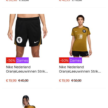
-56%
Dames
-60%
Dames
Nike Nederland
Nike Nederland
OranjeLeeuwinnen Strike
OranjeLeeuwinnen Strike
Trainingsbroekje 2025-
Trainingsshirt 2025-2027
2027 Dames Zwart Brons
Dames Brons Zwart Wit
€ 19,99
€ 45,00
€ 19,99
€ 50,00
Wit