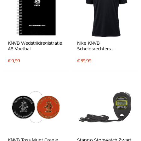
KNVB Wedstrijdregistratie
Nike KNVB
A6 Voetbal
Scheidsrechters
Trainingsshirt 2026-2028
Zwart Wit
€ 9,99
€ 39,99
KNVB Toss Munt Oranje
Stanno Stopwatch Zwart