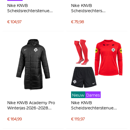
Nike KNVB
Nike KNVB
Scheidsrechterstenue
Scheidsrechters
2026-2028 Dames Paars
Trainingsset 2026-2028
Zwart
Zwart Wit
€ 104,97
€ 79,98
Nieuw
Dames
Nike KNVB Academy Pro
Nike KNVB
Winterjas 2026-2028
Scheidsrechterstenue
Zwart Wit
2026-2028 Lange
Mouwen Dames Felrood
€ 164,99
€ 119,97
Zwart