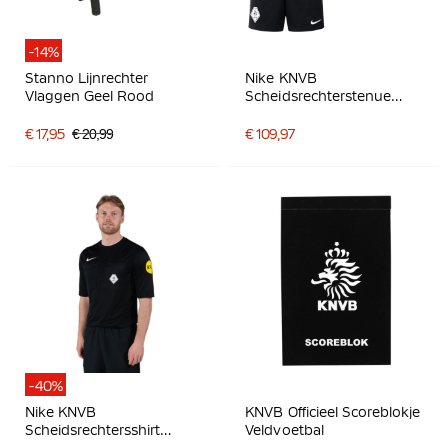
-14%
Stanno Lijnrechter
Nike KNVB
Vlaggen Geel Rood
Scheidsrechterstenue
2026-2028 Lange
Mouwen Neon Geel
€ 17,95
€ 20,99
€ 109,97
Zwart
-40%
Nike KNVB
KNVB Officieel Scoreblokje
Scheidsrechtersshirt
Veldvoetbal