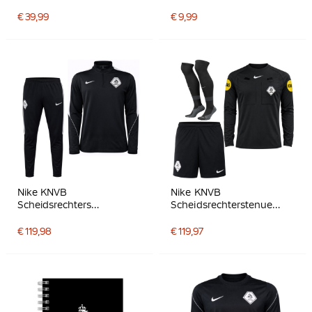
Trainingsbroekje 2026-
2028 Zwart Wit
€ 39,99
€ 9,99
Nike KNVB
Nike KNVB
Scheidsrechters
Scheidsrechterstenue
Trainingspak 1/4-Zip
2026-2028 Lange
2026-2028 Zwart Wit
Mouwen Zwart Wit
€ 119,98
€ 119,97