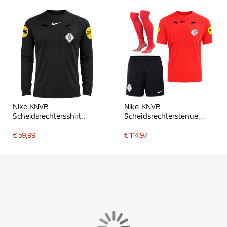
Nike KNVB
Nike KNVB
Scheidsrechtersshirt
Scheidsrechterstenue
2026-2028 Lange
2026-2028 Felrood Zwart
Mouwen Zwart Wit
€ 59,99
€ 114,97