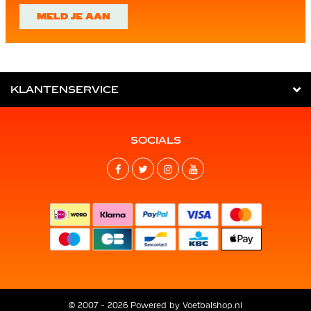
MELD JE AAN
KLANTENSERVICE
SOCIALS
© 2007 - 2026 Powered by
Voetbalshop.nl