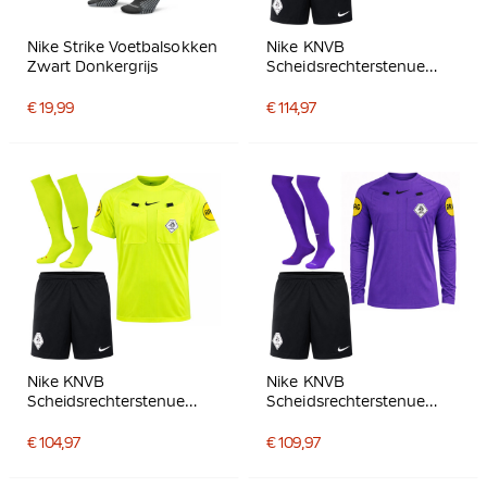
Nike Strike Voetbalsokken
Nike KNVB
Zwart Donkergrijs
Scheidsrechterstenue
2026-2028 Zwart Wit
€ 19,99
€ 114,97
Nike KNVB
Nike KNVB
Scheidsrechterstenue
Scheidsrechterstenue
2026-2028 Neon Geel
2026-2028 Lange
Zwart
Mouwen Paars Zwart
€ 104,97
€ 109,97