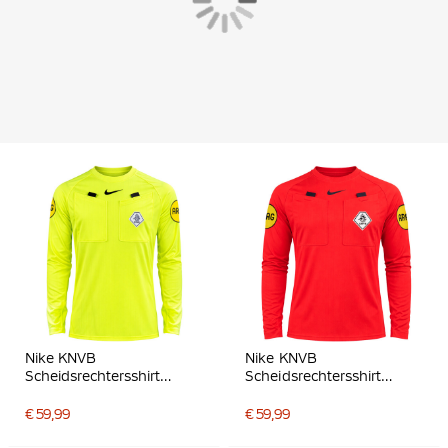
Nike KNVB
Nike KNVB
Scheidsrechtersshirt
Scheidsrechtersshirt
2026-2028 Lange
2026-2028 Lange
Mouwen Neongeel Zwart
Mouwen Felrood Zwart
€ 59,99
€ 59,99