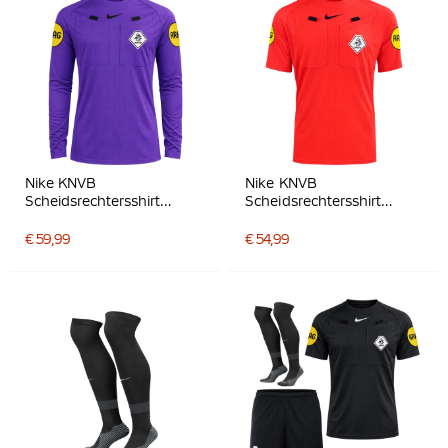
Nike KNVB
Nike KNVB
Scheidsrechtersshirt
Scheidsrechtersshirt
2026-2028 Lange
2026-2028 Felrood Zwart
Mouwen Paars Zwart
€ 59,99
€ 54,99