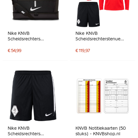
Nike KNVB
Nike KNVB
Scheidsrechters
Scheidsrechterstenue
Voetbaltas 2026-2028
2026-2028 Lange
Zwart
Mouwen Felrood Zwart
€ 54,99
€ 119,97
Nike KNVB
KNVB Notitiekaarten (50
Scheidsrechters
stuks) - KNVBshop.nl