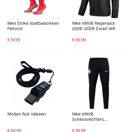
Nike Strike Voetbalsokken
Nike KNVB Regenjack
Felrood
2026-2028 Zwart Wit
€ 19,99
€ 69,99
Molten fluit Valkeen
Nike KNVB
Scheidsrechters
Trainingsbroek 2026-
2028 Zwart Wit
€ 69,99
€ 59,99