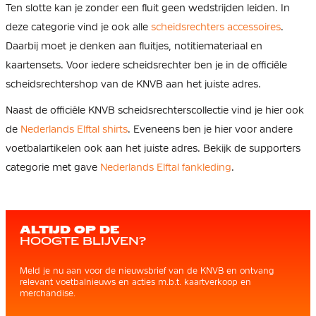
Ten slotte kan je zonder een fluit geen wedstrijden leiden. In
deze categorie vind je ook alle
scheidsrechters accessoires
.
Daarbij moet je denken aan fluitjes, notitiemateriaal en
kaartensets. Voor iedere scheidsrechter ben je in de officiële
scheidsrechtershop van de KNVB aan het juiste adres.
Naast de officiële KNVB scheidsrechterscollectie vind je hier ook
de
Nederlands Elftal shirts
. Eveneens ben je hier voor andere
voetbalartikelen ook aan het juiste adres. Bekijk de supporters
categorie met gave
Nederlands Elftal fankleding
.
ALTIJD OP DE
HOOGTE BLIJVEN?
Meld je nu aan voor de nieuwsbrief van de KNVB en ontvang
relevant voetbalnieuws en acties m.b.t. kaartverkoop en
merchandise.