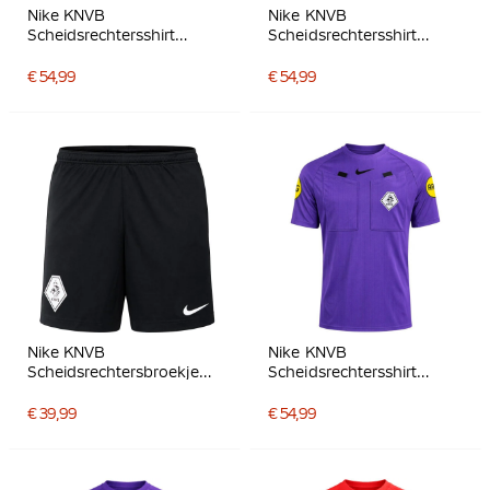
Nike KNVB
Nike KNVB
Scheidsrechtersshirt
Scheidsrechtersshirt
2026-2028 Zwart Wit
2026-2028 Neongeel
Zwart
€ 54,99
€ 54,99
Nike KNVB
Nike KNVB
Scheidsrechtersbroekje
Scheidsrechtersshirt
2026-2028 Zwart
2026-2028 Paars Zwart
€ 39,99
€ 54,99