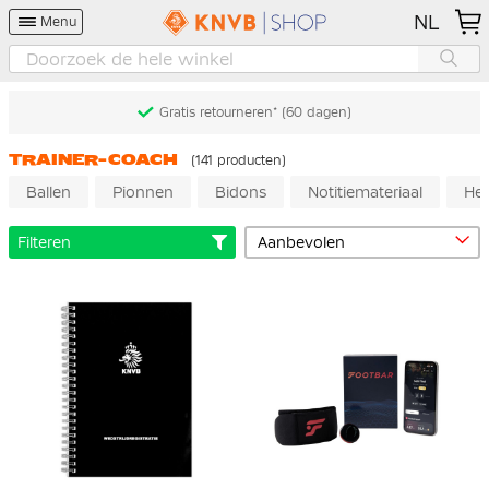
NL
Menu
Gratis retourneren* (60 dagen)
TRAINER-COACH
(141 producten)
Ballen
Pionnen
Bidons
Notitiemateriaal
Hes
Filteren