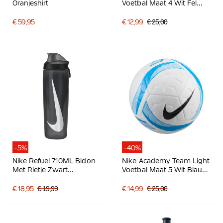
Oranjeshirt
Voetbal Maat 4 Wit Fel
Rood Zwart
€ 59,95
€ 12,99
€ 25,00
-5%
-40%
Nike Refuel 710ML Bidon
Nike Academy Team Light
Met Rietje Zwart
Voetbal Maat 5 Wit Blauw
Donkergrijs Zilver
Zwart
€ 18,95
€ 19,99
€ 14,99
€ 25,00