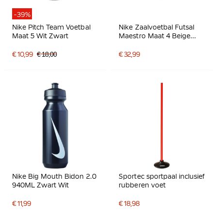
-39%
Nike Pitch Team Voetbal
Nike Zaalvoetbal Futsal
Maat 5 Wit Zwart
Maestro Maat 4 Beige
Zwart Bruin Felblauw
Lemon
€ 10,99
€ 18,00
€ 32,99
Nike Big Mouth Bidon 2.0
Sportec sportpaal inclusief
940ML Zwart Wit
rubberen voet
€ 11,99
€ 18,98