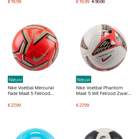
€ 19,99
€ 19,99
€ 30,00
Nieuw
Nieuw
Nike Voetbal Mercurial
Nike Voetbal Phantom
Fade Maat 5 Felrood
Maat 5 Wit Felrood Zwart
Goud Zwart Wit
Goud
€ 27,99
€ 27,99