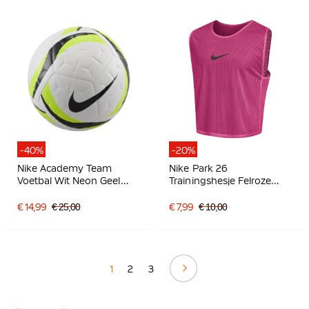
-40%
-20%
Nike Academy Team
Nike Park 26
Voetbal Wit Neon Geel
Trainingshesje Felroze
Zwart
Zwart
€ 14,99
€ 25,00
€ 7,99
€ 10,00
Volgende
1
2
3