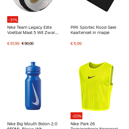
-31%
Nike Team Legacy Elite
PIRI Sportec Rood Geel
Voetbal Maat 5 Wit Zwart
Kaartenset in mapje
Goud
€ 61,99
€ 90,00
€ 6,99
-20%
Nike Big Mouth Bidon 2.0
Nike Park 26
650ML Blauw Wit
Trainingshesje Neongeel