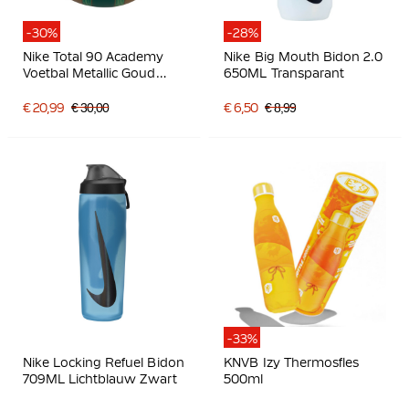
-30%
-28%
Nike Total 90 Academy
Nike Big Mouth Bidon 2.0
Voetbal Metallic Goud
650ML Transparant
Groen Zwart
€ 20,99
€ 30,00
€ 6,50
€ 8,99
-33%
Nike Locking Refuel Bidon
KNVB Izy Thermosfles
709ML Lichtblauw Zwart
500ml