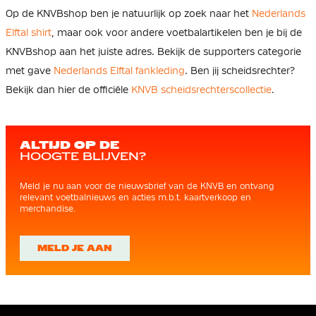
Op de KNVBshop ben je natuurlijk op zoek naar het
Nederlands
Elftal shirt
, maar ook voor andere voetbalartikelen ben je bij de
KNVBshop aan het juiste adres. Bekijk de supporters categorie
met gave
Nederlands Elftal fankleding
. Ben jij scheidsrechter?
Bekijk dan hier de officiële
KNVB scheidsrechterscollectie
.
ALTIJD OP DE
HOOGTE BLIJVEN?
Meld je nu aan voor de nieuwsbrief van de KNVB en ontvang
relevant voetbalnieuws en acties m.b.t. kaartverkoop en
merchandise.
MELD JE AAN