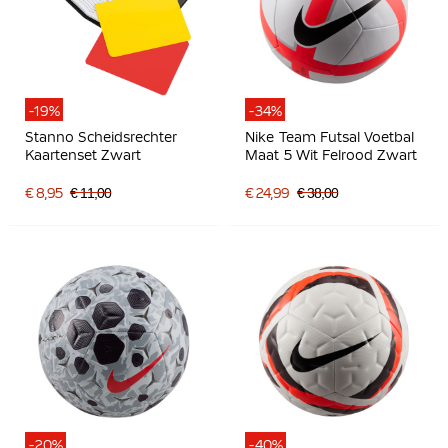
-19%
-34%
Stanno Scheidsrechter
Nike Team Futsal Voetbal
Kaartenset Zwart
Maat 5 Wit Felrood Zwart
€ 8,95
€ 11,00
€ 24,99
€ 38,00
-20%
-40%