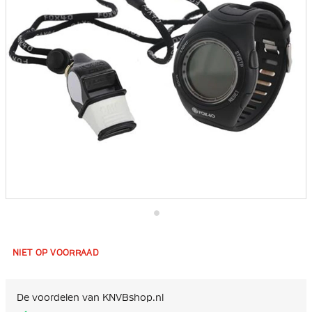
Ga
naar
het
NIET OP VOORRAAD
begin
van
de
afbeeldingen-
De voordelen van KNVBshop.nl
gallerij