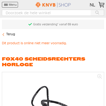
NL
Menu
Gratis verzending* vanaf 69 euro
Terug
Dit product is online niet meer voorradig.
FOX40 SCHEIDSRECHTERS
HORLOGE
Ga
naar
het
einde
van
de
afbeeldingen-
gallerij