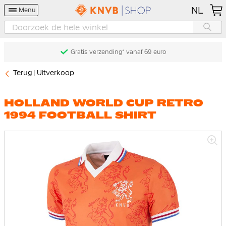
NL
Menu
Gratis verzending* vanaf 69 euro
Terug
Uitverkoop
HOLLAND WORLD CUP RETRO
1994 FOOTBALL SHIRT
Ga
naar
het
einde
van
de
afbeeldingen-
gallerij