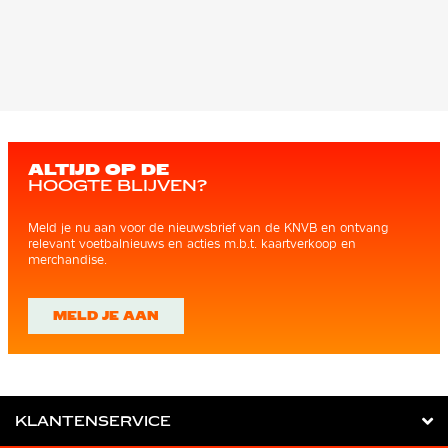
ALTIJD OP DE
HOOGTE BLIJVEN?
Meld je nu aan voor de nieuwsbrief van de KNVB en ontvang
relevant voetbalnieuws en acties m.b.t. kaartverkoop en
merchandise.
MELD JE AAN
KLANTENSERVICE