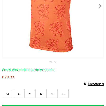
Ga
Gratis verzending
bij dit product!
naar
het
€ 79,99
begin
van
Maattabel
de
afbeeldingen-
gallerij
XS
S
M
L
XL
XXL