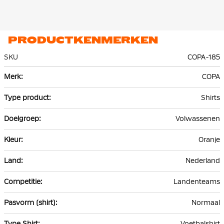
PRODUCTKENMERKEN
SKU
COPA-185
Meer
COPA
informatie
Shirts
Volwassenen
Oranje
Nederland
Landenteams
Normaal
Voetbalshirt