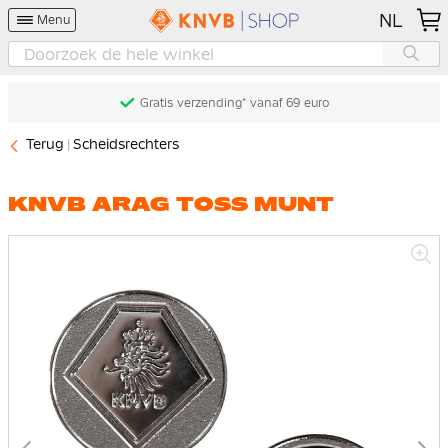
NL
Menu
Gratis verzending* vanaf 69 euro
Terug
Scheidsrechters
KNVB ARAG TOSS MUNT
Ga
naar
het
einde
van
de
afbeeldingen-
gallerij