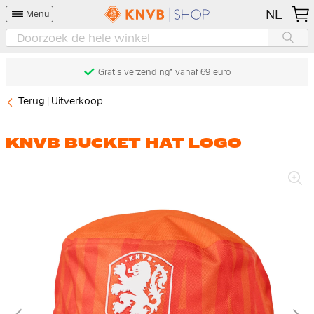
NL
Menu
Gratis verzending* vanaf 69 euro
Terug
Uitverkoop
KNVB BUCKET HAT LOGO
Ga
naar
het
einde
van
de
afbeeldingen-
gallerij