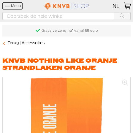
NL
Menu
Gratis verzending* vanaf 69 euro
Terug
Accessoires
KNVB NOTHING LIKE ORANJE
STRANDLAKEN ORANJE
Ga
naar
het
einde
van
de
afbeeldingen-
gallerij