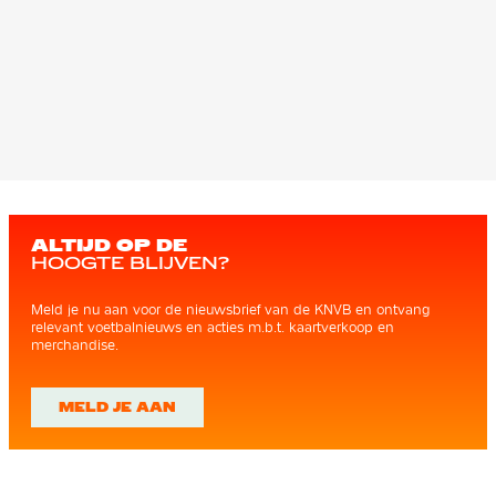
ALTIJD OP DE
HOOGTE BLIJVEN?
Meld je nu aan voor de nieuwsbrief van de KNVB en ontvang
relevant voetbalnieuws en acties m.b.t. kaartverkoop en
merchandise.
MELD JE AAN