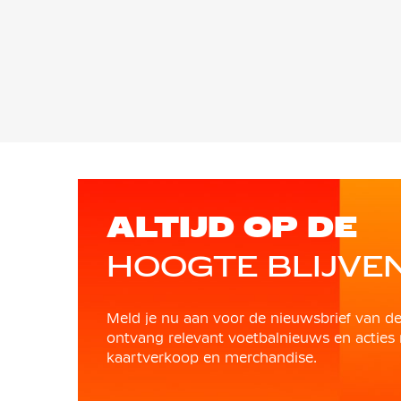
ALTIJD OP DE
HOOGTE BLIJVE
Meld je nu aan voor de nieuwsbrief van d
ontvang relevant voetbalnieuws en acties 
kaartverkoop en merchandise.