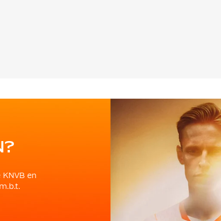
N?
e KNVB en
m.b.t.