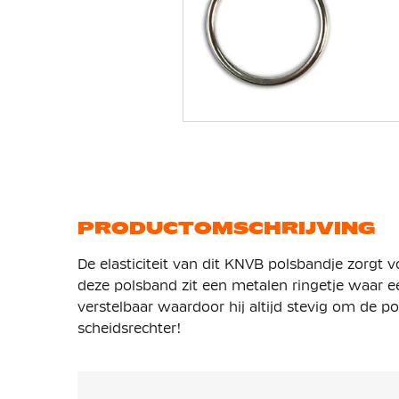
Ga
naar
het
begin
van
de
afbeeldingen-
gallerij
PRODUCTOMSCHRIJVING
De elasticiteit van dit KNVB polsbandje zorgt
deze polsband zit een metalen ringetje waar een
verstelbaar waardoor hij altijd stevig om de pol
scheidsrechter!