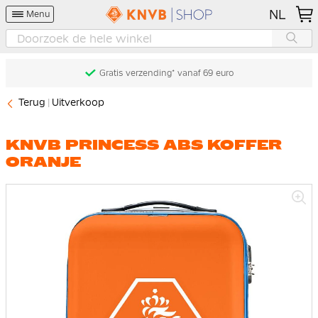
NL
Menu
Gratis verzending* vanaf 69 euro
Terug
Uitverkoop
KNVB PRINCESS ABS KOFFER
ORANJE
Ga
naar
het
einde
van
de
afbeeldingen-
gallerij