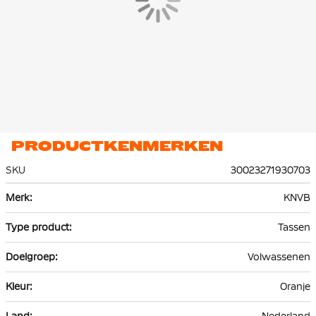
De officiële KNVB koffer is gemaakt van hoogwaardig ABS
materiaal, dat bekend staat om zijn sterkte en als lichtgewicht.
Dit zorgt ervoor dat de koffers bestand zijn tegen slijtage en
stoten tijdens het reizen en dat ze gemakkelijk te dragen zijn.
PRODUCTKENMERKEN
SKU
30023271930703
Meer
KNVB
informatie
Tassen
Volwassenen
Oranje