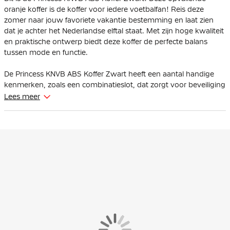
oranje koffer is de koffer voor iedere voetbalfan! Reis deze
zomer naar jouw favoriete vakantie bestemming en laat zien
dat je achter het Nederlandse elftal staat. Met zijn hoge kwaliteit
en praktische ontwerp biedt deze koffer de perfecte balans
tussen mode en functie.
De Princess KNVB ABS Koffer Zwart heeft een aantal handige
kenmerken, zoals een combinatieslot, dat zorgt voor beveiliging
en voorkomt dat de inhoud van de koffer wordt gestolen.
Lees meer
Bovendien is de koffer voorzien van een telescopische
handgreep en vier soepele enkele wielen, die zorgen voor
gemakkelijk reizen en wendbaarheid.
Een ander belangrijk kenmerk van de KNVB koffer is de
interieurindeling, die is ontworpen om de inpakruimte te
maximaliseren en tegelijkertijd de inhoud van de koffer veilig en
georganiseerd te houden. De koffer is voorzien van
verschillende compartimenten en vakken, die geschikt zijn voor
het opbergen van (trainings)kleding, (voetbal)schoenen en
toiletartikelen zodat je na de wedstrijd of trainingsweekend
weer fris voor de dag kan komen