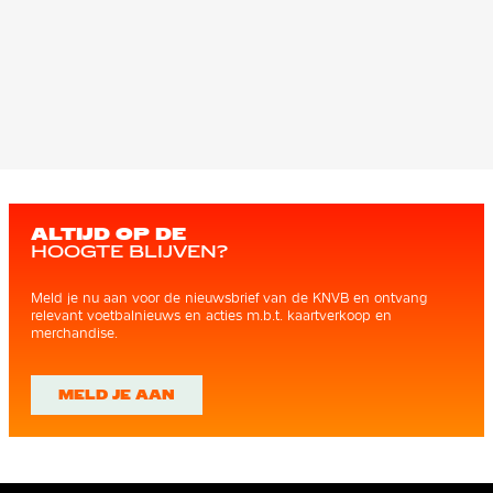
ALTIJD OP DE
HOOGTE BLIJVEN?
Meld je nu aan voor de nieuwsbrief van de KNVB en ontvang
relevant voetbalnieuws en acties m.b.t. kaartverkoop en
merchandise.
MELD JE AAN