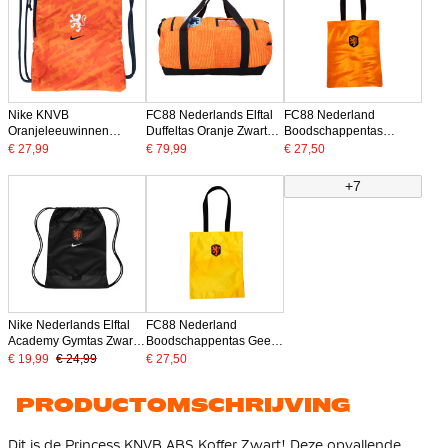
Nike KNVB
FC88 Nederlands Elftal
FC88 Nederland
Oranjeleeuwinnen
Duffeltas Oranje Zwart
Boodschappentas
Heritage Gymtas Oranje
Blauw
Oranje Zwart
€ 27,99
€ 79,99
€ 27,50
+7
Nike Nederlands Elftal
FC88 Nederland
Academy Gymtas Zwart
Boodschappentas Geel
Oranje Wit
Oranje Zwart
€ 19,99
€ 24,99
€ 27,50
PRODUCTOMSCHRIJVING
Dit is de Princess KNVB ABS Koffer Zwart! Deze opvallende