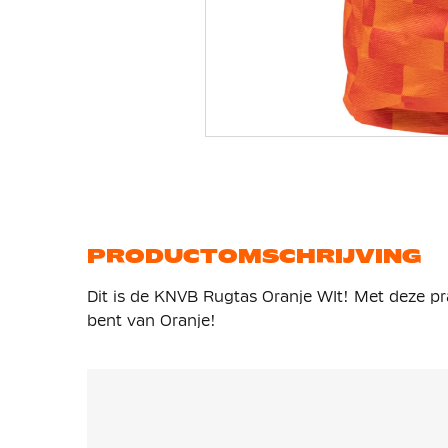
Ga
naar
het
begin
van
de
afbeeldingen-
gallerij
PRODUCTOMSCHRIJVING
Dit is de KNVB Rugtas Oranje WIt! Met deze prak
bent van Oranje!