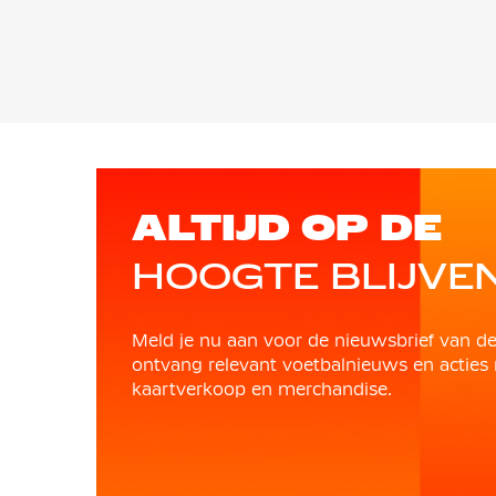
ALTIJD OP DE
HOOGTE BLIJVE
Meld je nu aan voor de nieuwsbrief van d
ontvang relevant voetbalnieuws en acties 
kaartverkoop en merchandise.