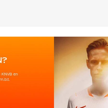
N?
e KNVB en
m.b.t.