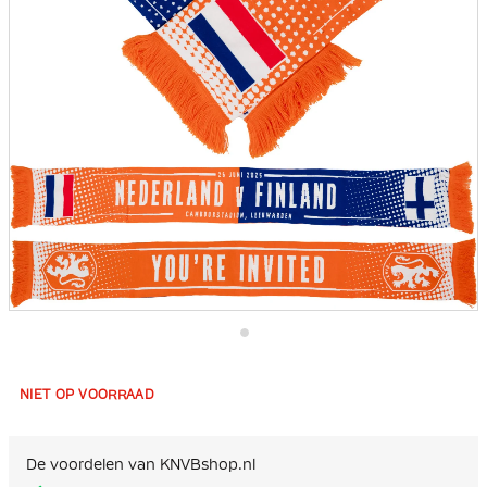
Ga
naar
het
NIET OP VOORRAAD
begin
van
de
afbeeldingen-
De voordelen van KNVBshop.nl
gallerij