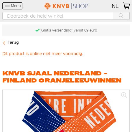
NL
Menu
Gratis verzending* vanaf 69 euro
Terug
Dit product is online niet meer voorradig.
KNVB SJAAL NEDERLAND -
FINLAND ORANJELEEUWINNEN
Ga
naar
het
einde
van
de
afbeeldingen-
gallerij