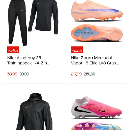
-34%
-22%
Nike Academy 25
Nike Zoom Mercurial
Trainingspak 1/4-Zip
Vapor 16 Elite LV8 Gras
Zwart Grijs Wit
Voetbalschoenen (FG)
Zalmroze Donkerblauw
58,98
90,00
217,99
280,00
Paars