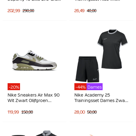
Voetbalschoenen (FG)
Zwart Grijs
Zalmroze Donkerblauw
202,99
290,00
26,49
40,00
Paars
-20%
-44%
Dames
Nike Sneakers Air Max 90
Nike Academy 25
Wit Zwart Olijfgroen
Trainingsset Dames Zwart
Lichtgrijs
Grijs Wit
119,99
150,00
28,00
50,00