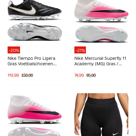
-20%
-21%
Nike Tiempo Pro Ligera
Nike Mercurial Superfly 11
Gras Voetbalschoenen
Academy (MG) Gras /
(FG) Zwart Wit Goud
Kunstgras
Voetbalschoenen Felroze
119,99
150,00
74,99
95,00
Wit Zwart