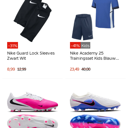
-31%
-41%
Kids
Nike Guard Lock Sleeves
Nike Academy 25
Zwart Wit
Trainingsset Kids Blauw
Donkerblauw Wit
8,99
12,99
23,49
40,00