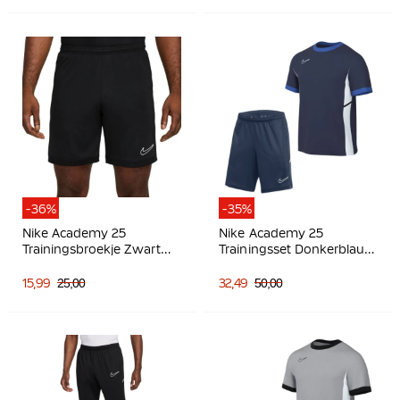
-36%
-35%
Nike Academy 25
Nike Academy 25
Trainingsbroekje Zwart
Trainingsset Donkerblauw
Wit
Blauw Wit
15,99
25,00
32,49
50,00