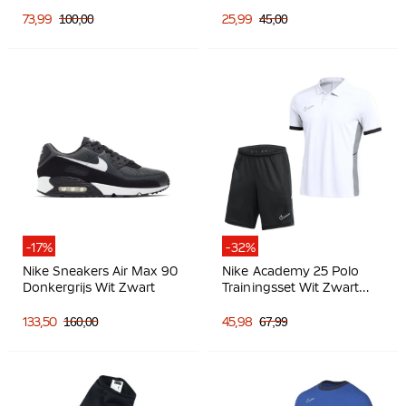
Zwart Donkergrijs
Donkerblauw Wit
73,99
100,00
25,99
45,00
-17%
-32%
Nike Sneakers Air Max 90
Nike Academy 25 Polo
Donkergrijs Wit Zwart
Trainingsset Wit Zwart
Grijs
133,50
160,00
45,98
67,99