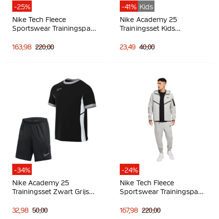
-25%
-41%
Kids
Nike Tech Fleece
Nike Academy 25
Sportswear Trainingspak
Trainingsset Kids
Zwart Donkergrijs
Donkerblauw Blauw Wit
163,98
220,00
23,49
40,00
-34%
-24%
Nike Academy 25
Nike Tech Fleece
Trainingsset Zwart Grijs
Sportswear Trainingspak
Wit
Lichtgrijs Zwart
32,98
50,00
167,98
220,00