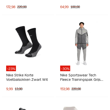
Zwart Lichtgrijs
/ Kunstgras
Voetbalschoenen (MG)
172,98
220,00
64,99
100,00
Roze Blauw Turquoise
-23%
-30%
Nike Strike Korte
Nike Sportswear Tech
Voetbalsokken Zwart Wit
Fleece Trainingspak Grijs
Donkergrijs Felgroen
9,99
13,00
153,98
220,00