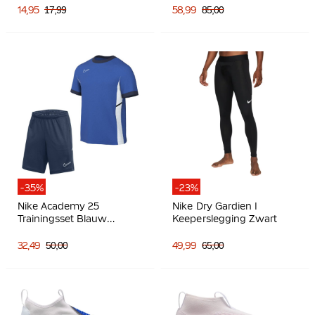
Voetbalschoenen (MG)
14,95
17,99
58,99
85,00
Felroze Zwart
-35%
-23%
Nike Academy 25
Nike Dry Gardien I
Trainingsset Blauw
Keeperslegging Zwart
Donkerblauw Wit
32,49
50,00
49,99
65,00