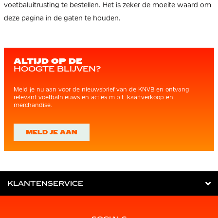
voetbaluitrusting te bestellen. Het is zeker de moeite waard om
deze pagina in de gaten te houden.
ALTIJD OP DE
HOOGTE BLIJVEN?
Meld je nu aan voor de nieuwsbrief van de KNVB en ontvang
relevant voetbalnieuws en acties m.b.t. kaartverkoop en
merchandise.
MELD JE AAN
KLANTENSERVICE