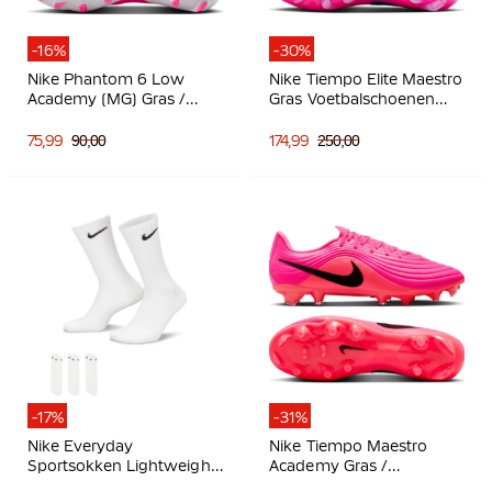
-16%
-30%
Nike Phantom 6 Low
Nike Tiempo Elite Maestro
Academy (MG) Gras /
Gras Voetbalschoenen
Kunstgras
(FG) Wit Blauw Felroze
Voetbalschoenen Wit
75,99
90,00
174,99
250,00
Felroze Zwart
-17%
-31%
Nike Everyday
Nike Tiempo Maestro
Sportsokken Lightweight
Academy Gras /
3-Pack Wit Zwart
Kunstgras