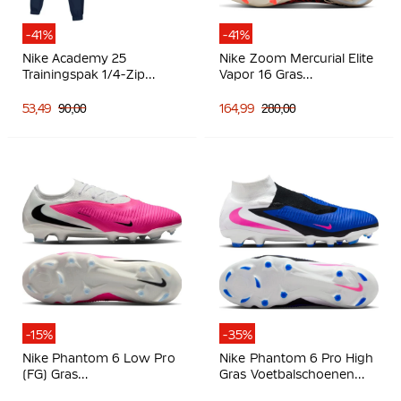
-41%
-41%
Nike Academy 25
Nike Zoom Mercurial Elite
Trainingspak 1/4-Zip
Vapor 16 Gras
Donkerblauw Blauw Wit
Voetbalschoenen (FG)
Bordeauxrood Zilver
53,49
90,00
164,99
280,00
Oranje
-15%
-35%
Nike Phantom 6 Low Pro
Nike Phantom 6 Pro High
(FG) Gras
Gras Voetbalschoenen
Voetbalschoenen Wit
(FG) Blauw Wit Felroze