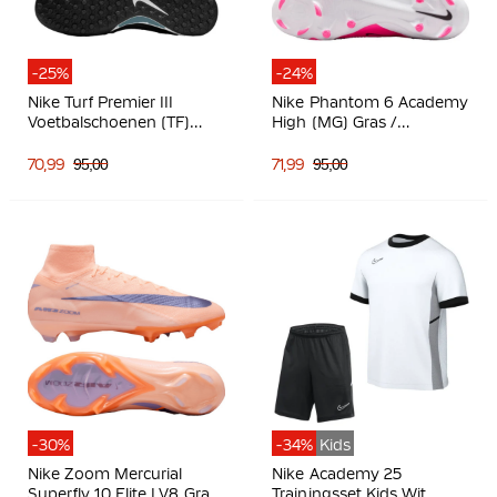
-25%
-24%
Nike Turf Premier III
Nike Phantom 6 Academy
Voetbalschoenen (TF)
High (MG) Gras /
Zwart Wit
Kunstgras
Voetbalschoenen Wit
70,99
95,00
71,99
95,00
Felroze Zwart
-30%
-34%
Kids
Nike Zoom Mercurial
Nike Academy 25
Superfly 10 Elite LV8 Gras
Trainingsset Kids Wit