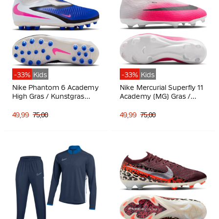
-33%
Kids
-33%
Kids
Nike Phantom 6 Academy
Nike Mercurial Superfly 11
High Gras / Kunstgras
Academy (MG) Gras /
Voetbalschoenen (MG)
Kunstgras
Kids Blauw Wit Felroze
Voetbalschoenen Kids
49,99
75,00
49,99
75,00
Felroze Wit Zwart