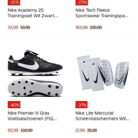
-32%
-25%
Nike Academy 25
Nike Tech Fleece
Trainingsset Wit Zwart
Sportswear Trainingspak
Grijs
Donkerblauw Zwart
33,98
50,00
163,98
220,00
-40%
-37%
Nike Premier III Gras
Nike Lite Mercurial
Voetbalschoenen (FG)
Scheenbeschermers Wit
Zwart Zwart Wit
Zwart
65,99
110,00
21,99
35,00