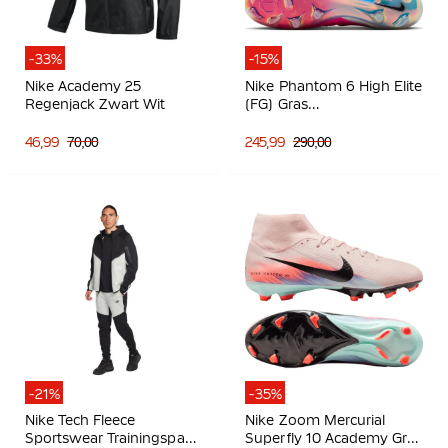
-33%
-15%
Nike Academy 25
Nike Phantom 6 High Elite
Regenjack Zwart Wit
(FG) Gras
Voetbalschoenen Wit
Felroze Zwart
46,99
70,00
245,99
290,00
-21%
-35%
Nike Tech Fleece
Nike Zoom Mercurial
Sportswear Trainingspak
Superfly 10 Academy Gras