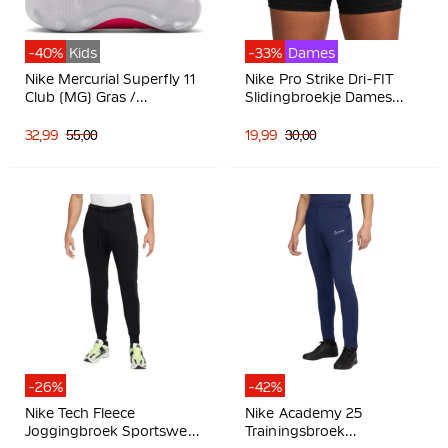
-40%
Kids
-33%
Dames
Nike Mercurial Superfly 11
Nike Pro Strike Dri-FIT
Club (MG) Gras /
Slidingbroekje Dames
Kunstgras
Zwart
Voetbalschoenen Kids
32,99
55,00
19,99
30,00
Felroze Wit Zwart
-26%
-42%
Nike Tech Fleece
Nike Academy 25
Joggingbroek Sportswear
Trainingsbroek