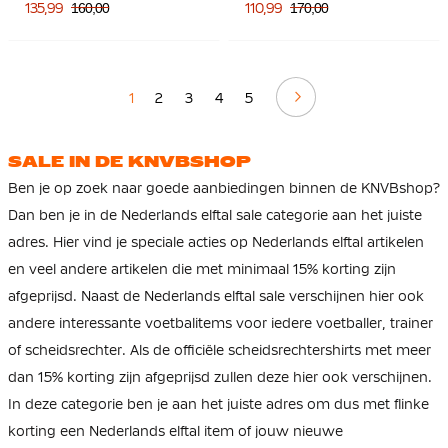
Felroze Zwart
135,99
160,00
110,99
170,00
Volgende
1
2
3
4
5
SALE IN DE KNVBSHOP
Ben je op zoek naar goede aanbiedingen binnen de KNVBshop?
Dan ben je in de Nederlands elftal sale categorie aan het juiste
adres. Hier vind je speciale acties op Nederlands elftal artikelen
en veel andere artikelen die met minimaal 15% korting zijn
afgeprijsd. Naast de Nederlands elftal sale verschijnen hier ook
andere interessante voetbalitems voor iedere voetballer, trainer
of scheidsrechter. Als de officiële scheidsrechtershirts met meer
dan 15% korting zijn afgeprijsd zullen deze hier ook verschijnen.
In deze categorie ben je aan het juiste adres om dus met flinke
korting een Nederlands elftal item of jouw nieuwe