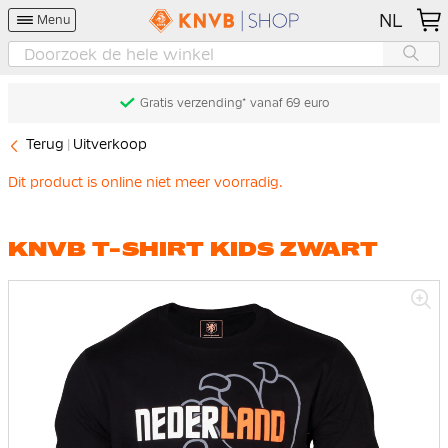
NL
Menu
Gratis verzending* vanaf 69 euro
Terug
Uitverkoop
Dit product is online niet meer voorradig.
KNVB T-SHIRT KIDS ZWART
Ga
naar
het
einde
van
de
afbeeldingen-
gallerij