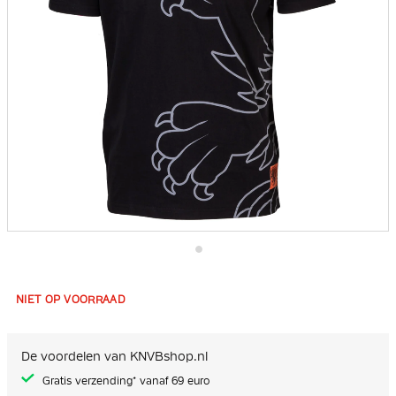
Ga
naar
het
NIET OP VOORRAAD
begin
van
de
afbeeldingen-
De voordelen van KNVBshop.nl
gallerij
Gratis verzending* vanaf 69 euro