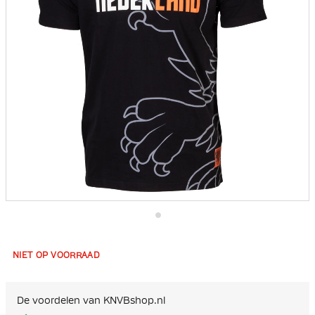
Ga
naar
het
NIET OP VOORRAAD
begin
van
de
afbeeldingen-
De voordelen van KNVBshop.nl
gallerij