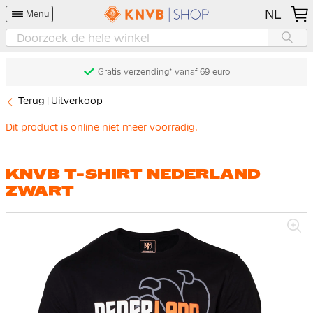
NL
Menu
Gratis verzending* vanaf 69 euro
Terug
Uitverkoop
Dit product is online niet meer voorradig.
KNVB T-SHIRT NEDERLAND
ZWART
Ga
naar
het
einde
van
de
afbeeldingen-
gallerij