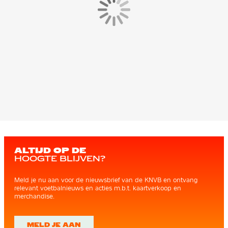
ALTIJD OP DE
HOOGTE BLIJVEN?
Meld je nu aan voor de nieuwsbrief van de KNVB en ontvang
relevant voetbalnieuws en acties m.b.t. kaartverkoop en
merchandise.
MELD JE AAN