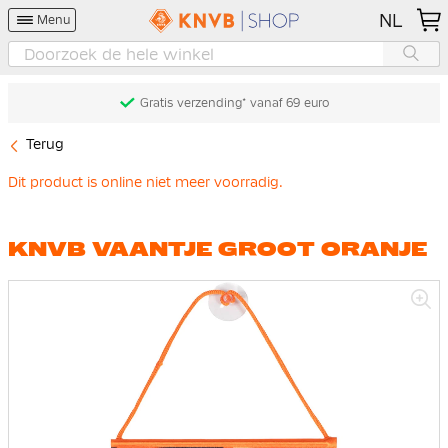
NL
Menu
Gratis verzending* vanaf 69 euro
Terug
Dit product is online niet meer voorradig.
KNVB VAANTJE GROOT ORANJE
Ga
naar
het
einde
van
de
afbeeldingen-
gallerij