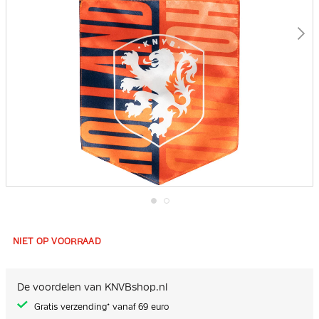
Ga
naar
het
NIET OP VOORRAAD
begin
van
de
afbeeldingen-
De voordelen van KNVBshop.nl
gallerij
Gratis verzending* vanaf 69 euro