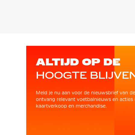
ALTIJD OP DE
HOOGTE BLIJVE
Meld je nu aan voor de nieuwsbrief van d
ontvang relevant voetbalnieuws en acties 
kaartverkoop en merchandise.