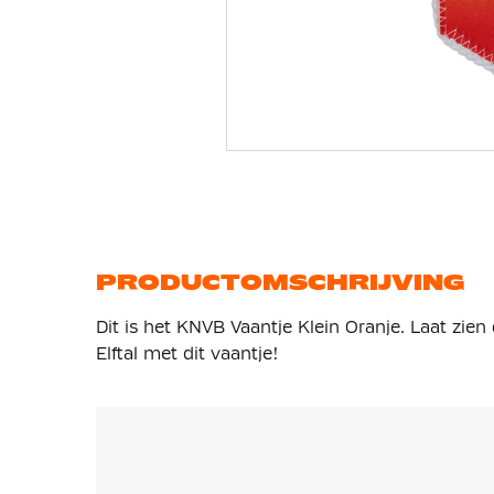
Ga
naar
het
begin
van
de
afbeeldingen-
gallerij
PRODUCTOMSCHRIJVING
Dit is het KNVB Vaantje Klein Oranje. Laat zien
Elftal met dit vaantje!