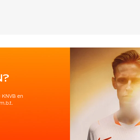
N?
e KNVB en
m.b.t.