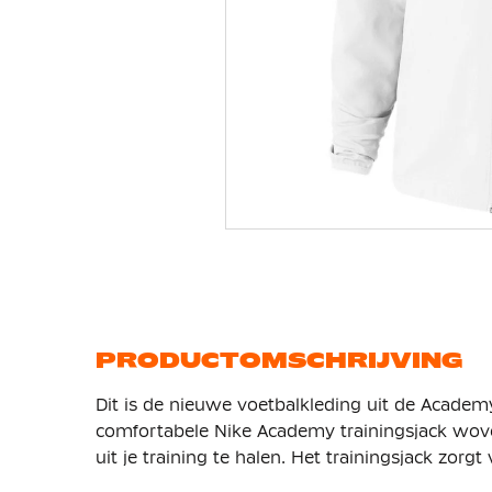
Ga
naar
het
begin
van
de
afbeeldingen-
gallerij
PRODUCTOMSCHRIJVING
Dit is de nieuwe voetbalkleding uit de Academy
comfortabele Nike Academy trainingsjack wove
uit je training te halen. Het trainingsjack zorg