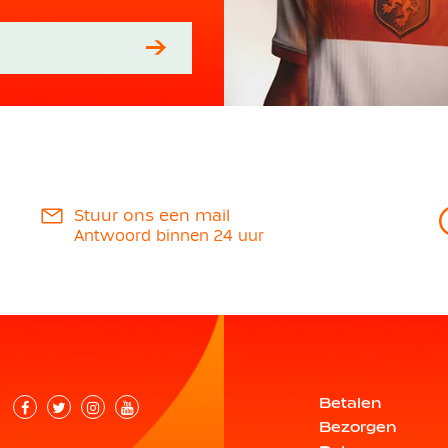
Stuur ons een mail
Antwoord binnen 24 uur
Betalen
Bezorgen