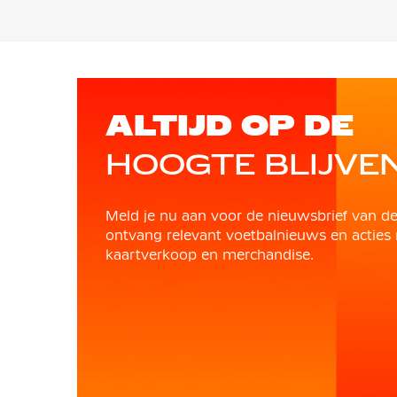
ALTIJD OP DE
HOOGTE BLIJVE
Meld je nu aan voor de nieuwsbrief van d
ontvang relevant voetbalnieuws en acties 
kaartverkoop en merchandise.