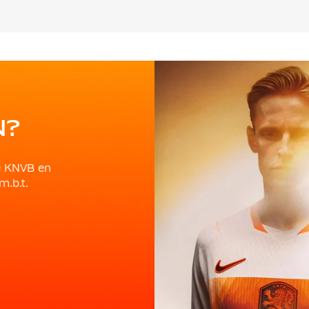
N?
e KNVB en
m.b.t.