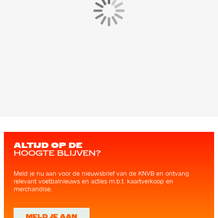
ALTIJD OP DE
HOOGTE BLIJVEN?
Meld je nu aan voor de nieuwsbrief van de KNVB en ontvang
relevant voetbalnieuws en acties m.b.t. kaartverkoop en
merchandise.
MELD JE AAN