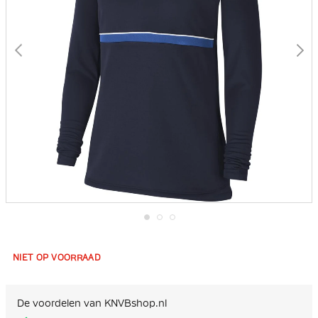
Ga
naar
het
NIET OP VOORRAAD
begin
van
de
afbeeldingen-
De voordelen van KNVBshop.nl
gallerij