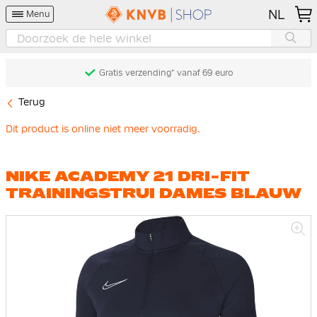
NL
Menu
Gratis verzending* vanaf 69 euro
Terug
Dit product is online niet meer voorradig.
NIKE ACADEMY 21 DRI-FIT
TRAININGSTRUI DAMES BLAUW
Ga
naar
het
einde
van
de
afbeeldingen-
gallerij