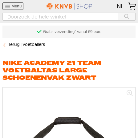
NL
Menu
Gratis verzending* vanaf 69 euro
Terug
Voetballers
NIKE ACADEMY 21 TEAM
VOETBALTAS LARGE
SCHOENENVAK ZWART
Ga
naar
het
einde
van
de
afbeeldingen-
gallerij