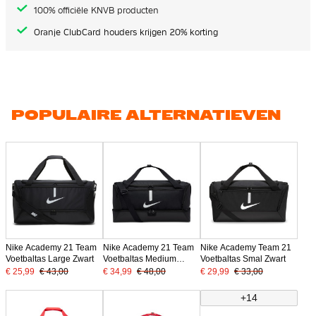
100% officiële KNVB producten
Oranje ClubCard houders krijgen 20% korting
POPULAIRE ALTERNATIEVEN
Nike Academy 21 Team
Nike Academy 21 Team
Nike Academy Team 21
Voetbaltas Large Zwart
Voetbaltas Medium
Voetbaltas Smal Zwart
Schoenenvak Zwart
€ 25,99
€ 43,00
€ 34,99
€ 48,00
€ 29,99
€ 33,00
+14