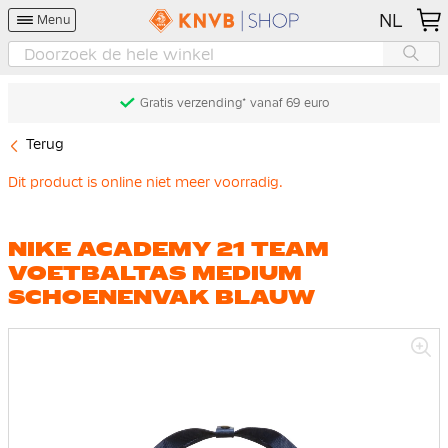
NL
Menu
Gratis verzending* vanaf 69 euro
Terug
Dit product is online niet meer voorradig.
NIKE ACADEMY 21 TEAM
VOETBALTAS MEDIUM
SCHOENENVAK BLAUW
Ga
naar
het
einde
van
de
afbeeldingen-
gallerij