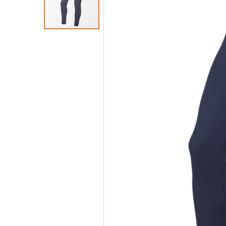
van
de
afbeeldingen-
gallerij