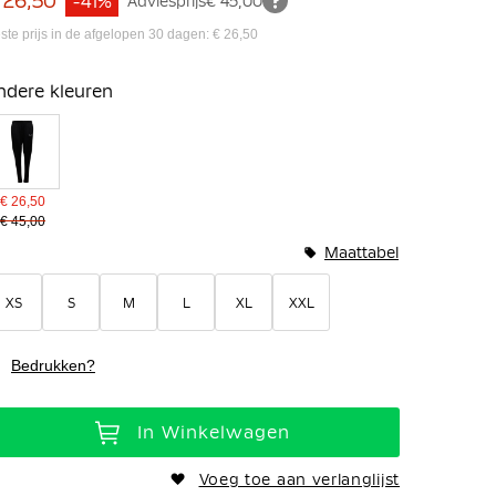
 26,50
-41%
Adviesprijs
€ 45,00
ste prijs in de afgelopen 30 dagen: € 26,50
ndere kleuren
€ 26,50
€ 45,00
Maattabel
XS
S
M
L
XL
XXL
Bedrukken?
In Winkelwagen
Voeg toe aan verlanglijst