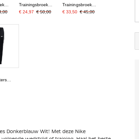
oek
Trainingsbroek
Trainingsbroek
t Wit
Dames Grijs
Dames Zwart Wit
3,00
€ 24,97
€ 50,00
€ 33,50
€ 45,00
ters
oek 2026-
 Zwart
mes Donkerblauw Wit! Met deze Nike
e volgende wedstrijd of training. Haal het beste