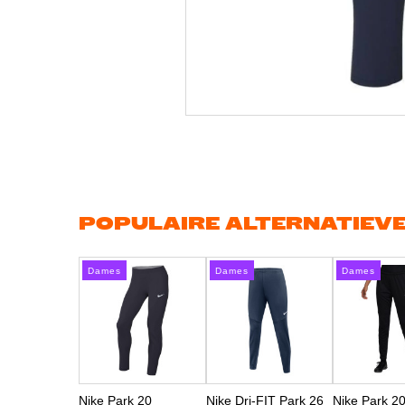
Ga
naar
het
begin
van
de
afbeeldingen-
gallerij
POPULAIRE ALTERNATIEV
Dames
Dames
Dames
Nike Park 20
Nike Dri-FIT Park 26
Nike Park 2