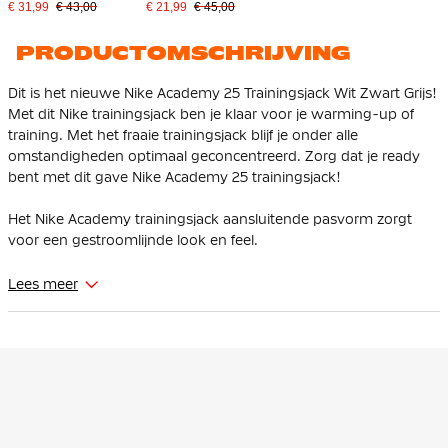
Grijs Wit
Zwart Grijs Wit
€ 31,99
€ 43,00
€ 21,99
€ 45,00
PRODUCTOMSCHRIJVING
Dit is het nieuwe Nike Academy 25 Trainingsjack Wit Zwart Grijs!
Met dit Nike trainingsjack ben je klaar voor je warming-up of
training. Met het fraaie trainingsjack blijf je onder alle
omstandigheden optimaal geconcentreerd. Zorg dat je ready
bent met dit gave Nike Academy 25 trainingsjack!
Het Nike Academy trainingsjack aansluitende pasvorm zorgt
voor een gestroomlijnde look en feel.
Het Nike Academy trainingsjack heeft een volledige ritssluiting
Lees meer
waarmee je zelf de warmte kunt regelen. Zakken met
ritssluiting zijn aanwezig voor het veilig opbergen van je
essentials. De constructie van de vlakken aan de zijkant en
achterkant maakt gebruik van een efficiënter patroon om
materiaalverspilling te verminderen.
Het Nike trainingsjack is gemaakt van gerecycled polyester. Nike