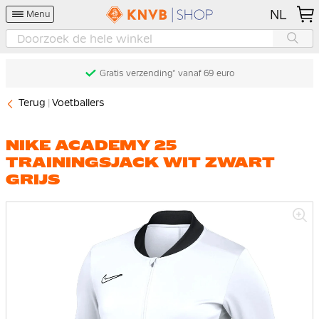
NL
Menu
Gratis verzending* vanaf 69 euro
Terug
Voetballers
NIKE ACADEMY 25
TRAININGSJACK WIT ZWART
GRIJS
Ga
naar
het
einde
van
de
afbeeldingen-
gallerij