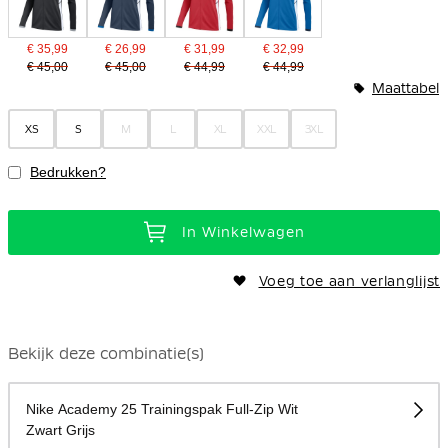
€ 35,99
€ 26,99
€ 31,99
€ 32,99
€ 45,00
€ 45,00
€ 44,99
€ 44,99
Maattabel
XS
S
M
L
XL
XXL
3XL
Bedrukken?
In Winkelwagen
Voeg toe aan verlanglijst
Bekijk deze combinatie(s)
Nike Academy 25 Trainingspak Full-Zip Wit
Zwart Grijs