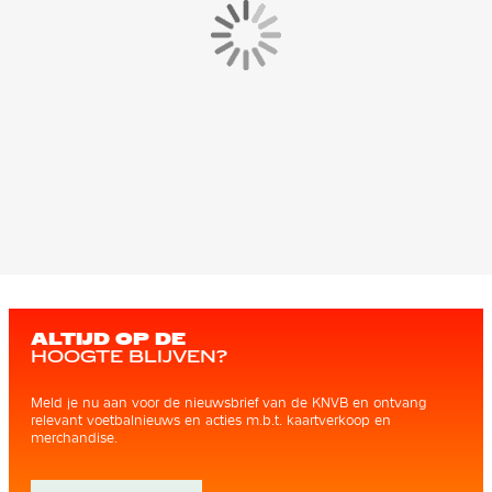
ALTIJD OP DE
HOOGTE BLIJVEN?
Meld je nu aan voor de nieuwsbrief van de KNVB en ontvang
relevant voetbalnieuws en acties m.b.t. kaartverkoop en
merchandise.