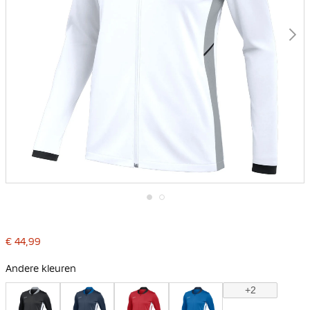
Ga
naar
het
€ 44,99
begin
van
de
Andere kleuren
afbeeldingen-
gallerij
+2