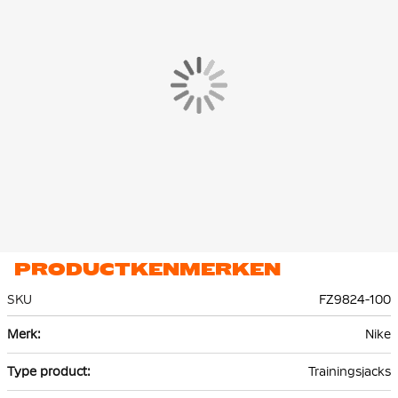
Dri-FIT technologie voert zweet weg van je huid voor snellere
verdamping, zodat je droog en comfortabel blijft. De body en
mouwen zijn gemaakt van knit materiaal.
PRODUCTKENMERKEN
SKU
FZ9824-100
Meer
Nike
informatie
Trainingsjacks