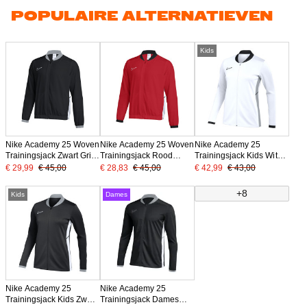
POPULAIRE ALTERNATIEVEN
Kids
Nike Academy 25 Woven
Nike Academy 25 Woven
Nike Academy 25
Trainingsjack Zwart Grijs
Trainingsjack Rood
Trainingsjack Kids Wit
Wit
Zwart Wit
Zwart Grijs
€ 29,99
€ 45,00
€ 28,83
€ 45,00
€ 42,99
€ 43,00
+8
Kids
Dames
Nike Academy 25
Nike Academy 25
Trainingsjack Kids Zwart
Trainingsjack Dames