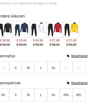
ste prijs in de afgelopen 30 dagen: € 60,98
ndere kleuren
€ 58,98
€ 53,49
€ 60,49
€ 57,98
€ 57,49
€ 90,00
€ 90,00
€ 90,00
€ 90,00
€ 90,00
undelopties
ainingtop
Maattabel
XS
S
M
L
XL
XXL
3XL
rainingsbroek
Maattabel
XS
S
M
L
XL
XXL
3XL