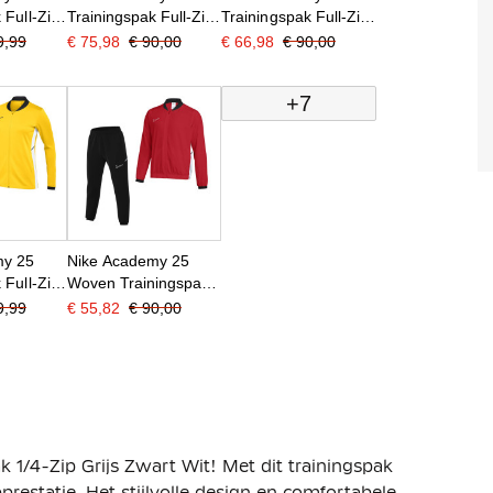
 Full-Zip
Trainingspak Full-Zip
Trainingspak Full-Zip
Wit
Grijs Zwart Wit
Zwart Grijs Wit
9,99
€ 75,98
€ 90,00
€ 66,98
€ 90,00
+7
my 25
Nike Academy 25
 Full-Zip
Woven Trainingspak
Wit
Full-Zip Rood Zwart
9,99
€ 55,82
€ 90,00
Wit
 1/4-Zip Grijs Zwart Wit! Met dit trainingspak
restatie. Het stijlvolle design en comfortabele