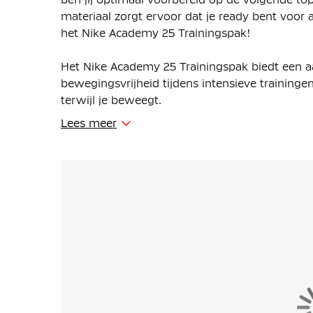
materiaal zorgt ervoor dat je ready bent voor 
het Nike Academy 25 Trainingspak!
Het Nike Academy 25 Trainingspak biedt een 
bewegingsvrijheid tijdens intensieve training
terwijl je beweegt.
Lees meer
De trainingstrui is voorzien van een stijlvolle 
en uit te trekken en gunstig voor ventilatie aan
trainingsbroek heeft ritszakken, waardoor je ve
Dankzij de enkelritsen kun je de trainingsbroe
(voetbal)schoenen.
Het Nike Trainingspak is gemaakt van 100% po
gerecycled materiaal. Het trainingspak is g
stoffencombinatie, zorgt het ervoor dat je tijden