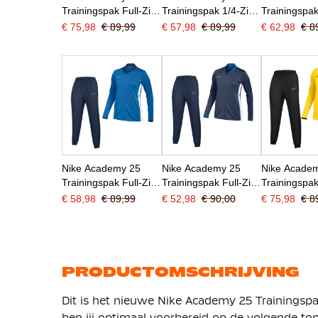
Trainingspak Full-Zip
Trainingspak 1/4-Zip
Trainingspak
Wit Zwart Grijs
Blauw Donkerblauw
Rood Zwart 
€ 75,98
€ 89,99
€ 57,98
€ 89,99
€ 62,98
€ 8
Nike Academy 25
Nike Academy 25
Nike Acade
Trainingspak Full-Zip
Trainingspak Full-Zip
Trainingspak
Blauw Donkerblauw
Donkerblauw Blauw
Geel Zwart 
€ 58,98
€ 89,99
€ 52,98
€ 90,00
€ 75,98
€ 8
Wit
Wit
PRODUCTOMSCHRIJVING
Dit is het nieuwe Nike Academy 25 Trainingspak
ben jij optimaal voorbereid op de volgende topp