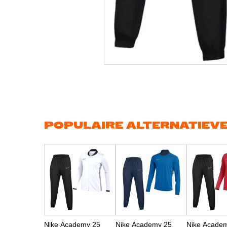
Ga
naar
het
begin
van
de
afbeeldingen-
gallerij
POPULAIRE ALTERNATIEV
Nike Academy 25
Nike Academy 25
Nike Acade