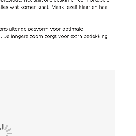
alles wat komen gaat. Maak jezelf klaar en haal
aansluitende pasvorm voor optimale
en. De langere zoom zorgt voor extra bedekking
1/4-zip constructie en is daardoor gemakkelijk aan
 je hals bij intensive inspanning. De Nike
ilig je belangrijkste spullen kunt bewaren.
k eenvoudig aan en uit trekken over je
lyester, waarvan minstens 75% bestaat uit
emaakt van een duurzame en ademende
s je training koel en droog blijft.