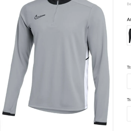
Be
A
B
Tr
T