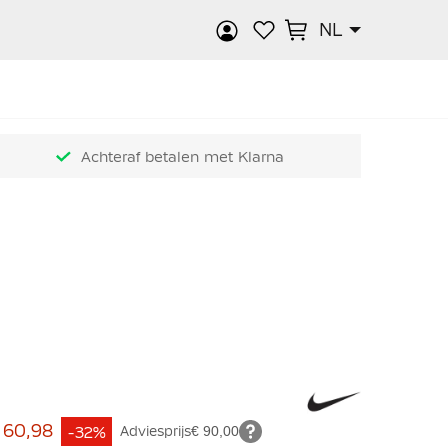
NL
k
Achteraf betalen met Klarna
 60,98
-32%
Adviesprijs
€ 90,00