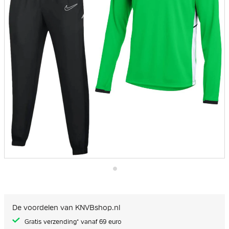
Ga
naar
het
begin
De voordelen van KNVBshop.nl
van
de
Gratis verzending* vanaf 69 euro
afbeeldingen-