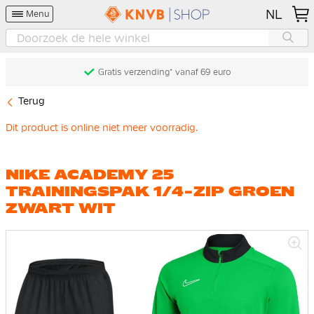
NL
Menu
Gratis verzending* vanaf 69 euro
Terug
Dit product is online niet meer voorradig.
NIKE ACADEMY 25
TRAININGSPAK 1/4-ZIP GROEN
ZWART WIT
Ga
naar
het
einde
van
de
afbeeldingen-
gallerij