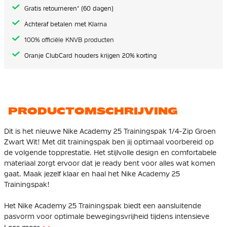
gallerij
Gratis retourneren* (60 dagen)
Achteraf betalen met Klarna
100% officiële KNVB producten
Oranje ClubCard houders krijgen 20% korting
PRODUCTOMSCHRIJVING
Dit is het nieuwe Nike Academy 25 Trainingspak 1/4-Zip Groen
Zwart Wit! Met dit trainingspak ben jij optimaal voorbereid op
de volgende topprestatie. Het stijlvolle design en comfortabele
materiaal zorgt ervoor dat je ready bent voor alles wat komen
gaat. Maak jezelf klaar en haal het Nike Academy 25
Trainingspak!
Het Nike Academy 25 Trainingspak biedt een aansluitende
pasvorm voor optimale bewegingsvrijheid tijdens intensieve
trainingen. De langere zoom zorgt voor extra bedekking terwijl