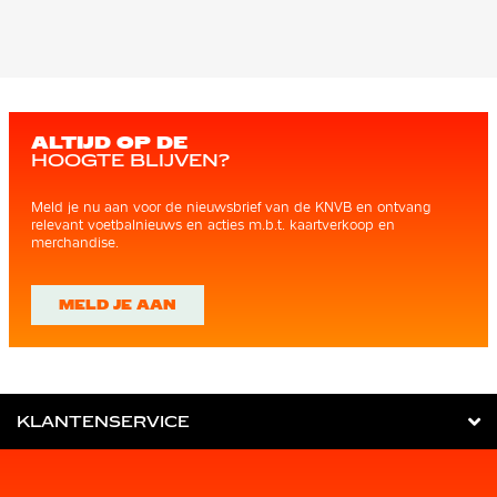
ALTIJD OP DE
HOOGTE BLIJVEN?
Meld je nu aan voor de nieuwsbrief van de KNVB en ontvang
relevant voetbalnieuws en acties m.b.t. kaartverkoop en
merchandise.
MELD JE AAN
KLANTENSERVICE