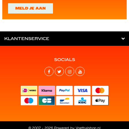
MELD JE AAN
KLANTENSERVICE
SOCIALS
© 2007 - 2026 Powered by
Voetbalshop.nl