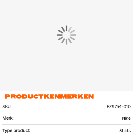
blijft, ook tijdens intensieve trainingen. De toevoeging van mesh
materiaal aan de achterkant zorgt voor extra ventilatie waar dat
het meest nodig is.
PRODUCTKENMERKEN
SKU
FZ9754-010
Meer
Nike
informatie
Shirts