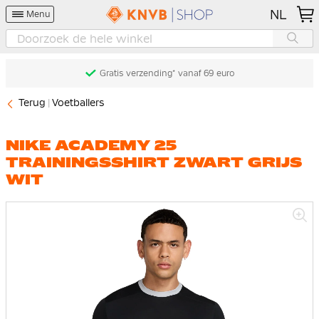
NL
Menu
Gratis verzending* vanaf 69 euro
Terug
Voetballers
NIKE ACADEMY 25
TRAININGSSHIRT ZWART GRIJS
WIT
Ga
naar
het
einde
van
de
afbeeldingen-
gallerij