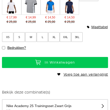
€ 17,99
€ 14,99
€ 14,50
€ 14,50
€ 25,00
€ 25,00
€ 25,00
€ 25,00
Maattabel
XS
S
M
L
XL
XXL
3XL
Bedrukken?
In Winkelwagen
Voeg toe aan verlanglijst
Bekijk deze combinatie(s)
Nike Academy 25 Trainingsset Zwart Grijs