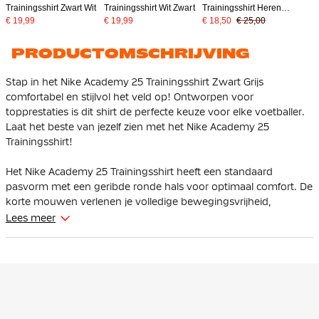
Trainingsshirt Zwart Wit
Trainingsshirt Wit Zwart
Trainingsshirt Heren
Zwart Wit
€ 19,99
€ 19,99
€ 18,50
€ 25,00
PRODUCTOMSCHRIJVING
Stap in het Nike Academy 25 Trainingsshirt Zwart Grijs
comfortabel en stijlvol het veld op! Ontworpen voor
topprestaties is dit shirt de perfecte keuze voor elke voetballer.
Laat het beste van jezelf zien met het Nike Academy 25
Trainingsshirt!
Het Nike Academy 25 Trainingsshirt heeft een standaard
pasvorm met een geribde ronde hals voor optimaal comfort. De
korte mouwen verlenen je volledige bewegingsvrijheid,
essentieel voor de belangrijke momenten.
Lees meer
De Nike Swoosh, prominent aanwezig op de borst, benadrukt
de reputatie van kwaliteit en stijl.
Dankzij Nike Dri-FIT technologie blijft het materiaal ademend en
wordt zweet effectief afgevoerd, zodat je altijd koel en droog