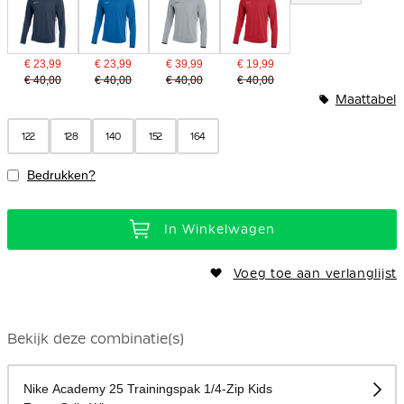
€ 23,99
€ 23,99
€ 39,99
€ 19,99
€ 40,00
€ 40,00
€ 40,00
€ 40,00
Maattabel
122
128
140
152
164
Bedrukken?
In Winkelwagen
Voeg toe aan verlanglijst
Bekijk deze combinatie(s)
Nike Academy 25 Trainingspak 1/4-Zip Kids