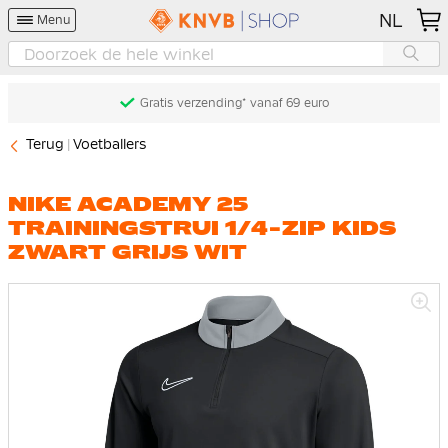
NL
Menu
Gratis verzending* vanaf 69 euro
Terug
Voetballers
NIKE ACADEMY 25
TRAININGSTRUI 1/4-ZIP KIDS
ZWART GRIJS WIT
Ga
naar
het
einde
van
de
afbeeldingen-
gallerij