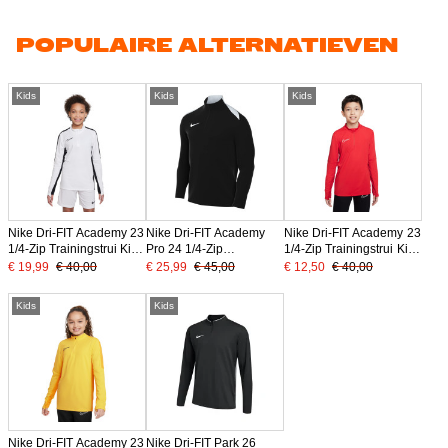
POPULAIRE ALTERNATIEVEN
Kids
Kids
Kids
Nike Dri-FIT Academy 23
Nike Dri-FIT Academy
Nike Dri-FIT Academy 23
1/4-Zip Trainingstrui Kids
Pro 24 1/4-Zip
1/4-Zip Trainingstrui Kids
Wit Zwart
Trainingstrui Kids Zwart
Rood Wit
€ 19,99
€ 40,00
€ 25,99
€ 45,00
€ 12,50
€ 40,00
Wit
Kids
Kids
Nike Dri-FIT Academy 23
Nike Dri-FIT Park 26