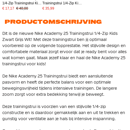
1/4-Zip Trainingstrui Kids
Trainingstrui 1/4-Zip Kids
Geel Goud Zwart
Zwart Wit
€ 17,17
€ 40,00
€ 35,99
PRODUCTOMSCHRIJVING
Dit is de nieuwe Nike Academy 25 Trainingstrui 1/4-Zip Kids
Zwart Grijs Wit! Met deze trainingstrui ben jij optimaal
voorbereid op de volgende topprestatie. Het stijlvolle design en
comfortabele materiaal zorgt ervoor dat je ready bent voor alles
wat komen gaat. Maak jezelf klaar en haal de Nike Academy 25
trainingstrui voor kids!
De Nike Academy 25 Trainingstrui biedt een aansluitende
pasvorm en heeft de perfecte balans voor een optimale
bewegingsvrijheid tijdens intensieve trainingen. De langere
zoom zorgt voor extra bedekking terwijl je beweegt.
Deze trainingstrui is voorzien van een stijlvolle 1/4-zip
constructie en is daardoor gemakkelijk aan en uit te trekken en
gunstig voor ventilatie aan je hals bij intensive inspanning.