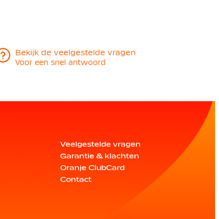
Bekijk de veelgestelde vragen
Voor een snel antwoord
Veelgestelde vragen
Garantie & klachten
Oranje ClubCard
Contact