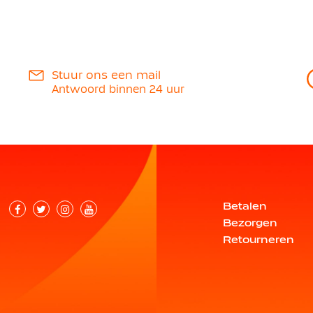
Stuur ons een mail
Antwoord binnen 24 uur
Betalen
Bezorgen
Retourneren