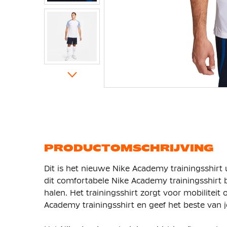
Ga
naar
het
begin
van
de
afbeeldingen-
gallerij
PRODUCTOMSCHRIJVING
Dit is het nieuwe Nike Academy trainingsshirt
dit comfortabele Nike Academy trainingsshirt be
halen. Het trainingsshirt zorgt voor mobiliteit
Academy trainingsshirt en geef het beste van j