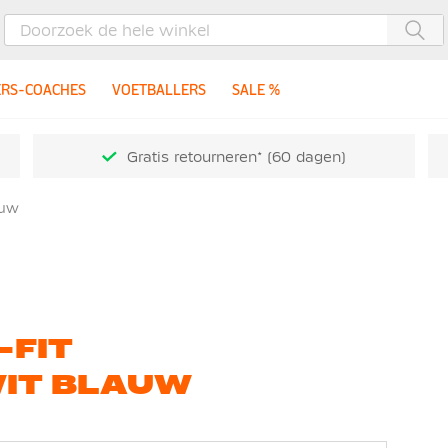
Zoe
ERS-COACHES
VOETBALLERS
SALE %
Gratis retourneren* (60 dagen)
auw
-FIT
WIT BLAUW