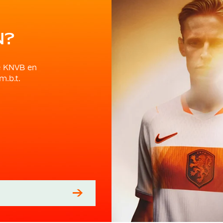
N?
e KNVB en
m.b.t.