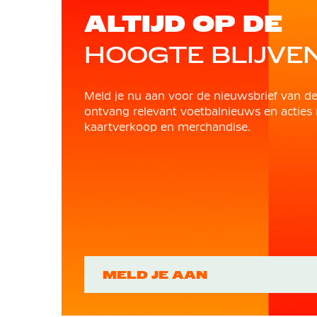
ALTIJD OP DE
HOOGTE BLIJVE
Meld je nu aan voor de nieuwsbrief van d
ontvang relevant voetbalnieuws en acties 
kaartverkoop en merchandise.
MELD JE AAN