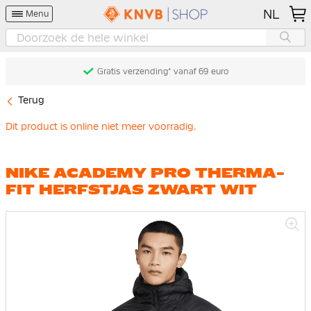
NL
Menu
Gratis verzending* vanaf 69 euro
Terug
Dit product is online niet meer voorradig.
NIKE ACADEMY PRO THERMA-
FIT HERFSTJAS ZWART WIT
Ga
naar
het
einde
van
de
afbeeldingen-
gallerij