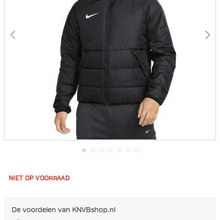
Ga
naar
het
NIET OP VOORRAAD
begin
van
de
afbeeldingen-
De voordelen van KNVBshop.nl
gallerij