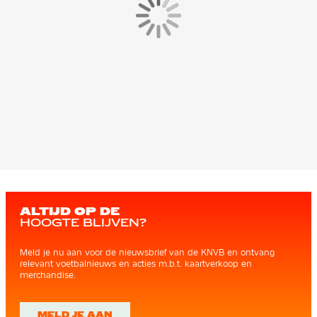
ALTIJD OP DE
HOOGTE BLIJVEN?
Meld je nu aan voor de nieuwsbrief van de KNVB en ontvang
relevant voetbalnieuws en acties m.b.t. kaartverkoop en
merchandise.
MELD JE AAN