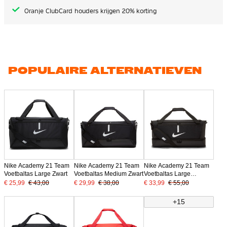
Oranje ClubCard houders krijgen 20% korting
POPULAIRE ALTERNATIEVEN
Nike Academy 21 Team
Nike Academy 21 Team
Nike Academy 21 Team
Voetbaltas Large Zwart
Voetbaltas Medium Zwart
Voetbaltas Large
Schoenenvak Zwart
€ 25,99
€ 43,00
€ 29,99
€ 38,00
€ 33,99
€ 55,00
+15