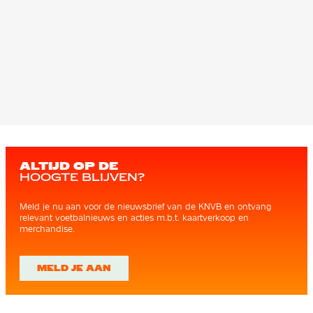
ALTIJD OP DE
HOOGTE BLIJVEN?
Meld je nu aan voor de nieuwsbrief van de KNVB en ontvang
relevant voetbalnieuws en acties m.b.t. kaartverkoop en
merchandise.
MELD JE AAN