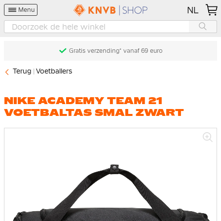
NL
Menu
Gratis verzending* vanaf 69 euro
Terug
Voetballers
NIKE ACADEMY TEAM 21
VOETBALTAS SMAL ZWART
Ga
naar
het
einde
van
de
afbeeldingen-
gallerij