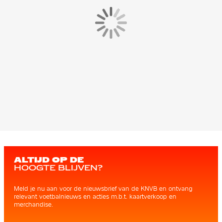
ALTIJD OP DE
HOOGTE BLIJVEN?
Meld je nu aan voor de nieuwsbrief van de KNVB en ontvang
relevant voetbalnieuws en acties m.b.t. kaartverkoop en
merchandise.