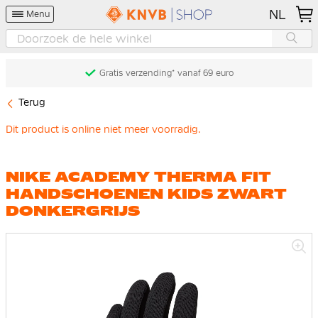
NL
Menu
Gratis verzending* vanaf 69 euro
Terug
Dit product is online niet meer voorradig.
NIKE ACADEMY THERMA FIT
HANDSCHOENEN KIDS ZWART
DONKERGRIJS
Ga
naar
het
einde
van
de
afbeeldingen-
gallerij