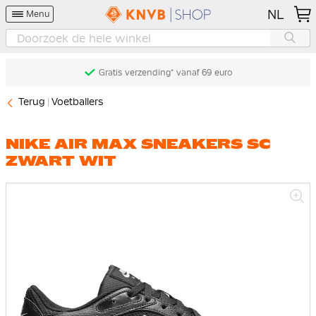
NL
Menu
Gratis verzending* vanaf 69 euro
Terug
Voetballers
NIKE AIR MAX SNEAKERS SC
ZWART WIT
Ga
naar
het
einde
van
de
afbeeldingen-
gallerij