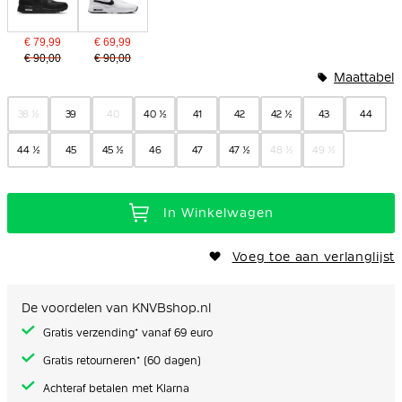
€ 79,99
€ 69,99
€ 90,00
€ 90,00
Maattabel
38 ½
39
40
40 ½
41
42
42 ½
43
44
44 ½
45
45 ½
46
47
47 ½
48 ½
49 ½
In Winkelwagen
Voeg toe aan verlanglijst
De voordelen van KNVBshop.nl
Gratis verzending* vanaf 69 euro
Gratis retourneren* (60 dagen)
Achteraf betalen met Klarna