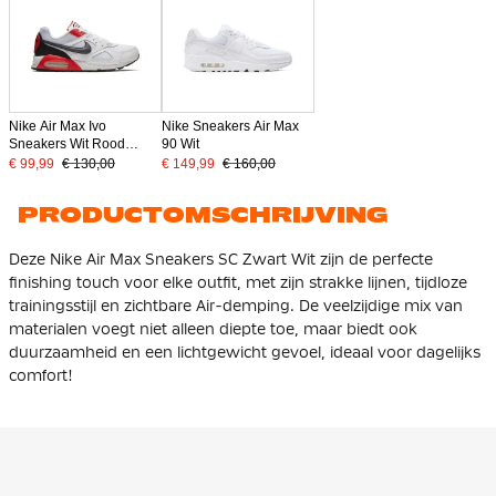
Nike Air Max Ivo
Nike Sneakers Air Max
Sneakers Wit Rood
90 Wit
Zwart
€ 99,99
€ 130,00
€ 149,99
€ 160,00
PRODUCTOMSCHRIJVING
Deze Nike Air Max Sneakers SC Zwart Wit zijn de perfecte
finishing touch voor elke outfit, met zijn strakke lijnen, tijdloze
trainingsstijl en zichtbare Air-demping. De veelzijdige mix van
materialen voegt niet alleen diepte toe, maar biedt ook
duurzaamheid en een lichtgewicht gevoel, ideaal voor dagelijks
comfort!