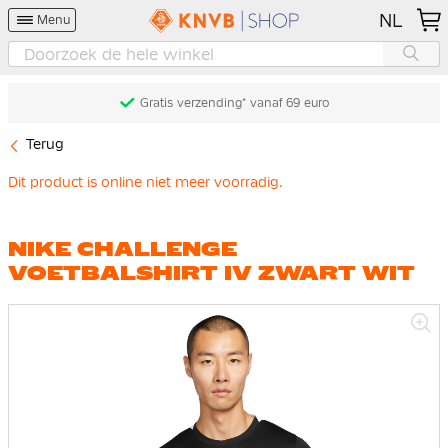
NL
Menu
Gratis verzending* vanaf 69 euro
Terug
Dit product is online niet meer voorradig.
NIKE CHALLENGE
VOETBALSHIRT IV ZWART WIT
Ga
naar
het
einde
van
de
afbeeldingen-
gallerij