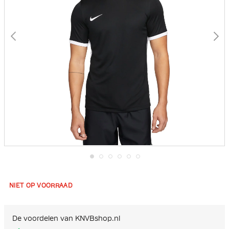
Ga
naar
het
NIET OP VOORRAAD
begin
van
de
afbeeldingen-
De voordelen van KNVBshop.nl
gallerij