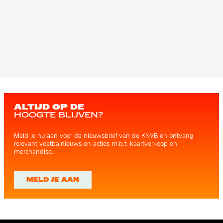
ALTIJD OP DE
HOOGTE BLIJVEN?
Meld je nu aan voor de nieuwsbrief van de KNVB en ontvang
relevant voetbalnieuws en acties m.b.t. kaartverkoop en
merchandise.
MELD JE AAN