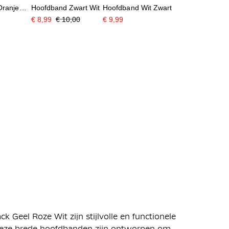
Oranje
Hoofdband Zwart Wit
Hoofdband Wit Zwart
€ 8,99
€ 10,00
€ 9,99
 Geel Roze Wit zijn stijlvolle en functionele
 Deze brede hoofdbanden zijn ontworpen om