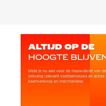
ALTIJD OP DE
HOOGTE BLIJVE
Meld je nu aan voor de nieuwsbrief van d
ontvang relevant voetbalnieuws en acties 
kaartverkoop en merchandise.