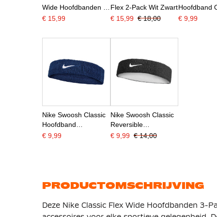
Wide Hoofdbanden 3-
Flex 2-Pack Wit Zwart
Hoofdband 
Pack Rood Blauw Wit
Wit
€ 15,99
€ 15,99
€ 18,00
€ 9,99
Nike Swoosh Classic
Nike Swoosh Classic
Hoofdband
Reversible
Donkerblauw Wit
Hoofdband Zwart Wit
€ 9,99
€ 9,99
€ 14,00
Zwart
PRODUCTOMSCHRIJVING
Deze Nike Classic Flex Wide Hoofdbanden 3-Pack
accessoires voor elke sportieve gelegenheid.