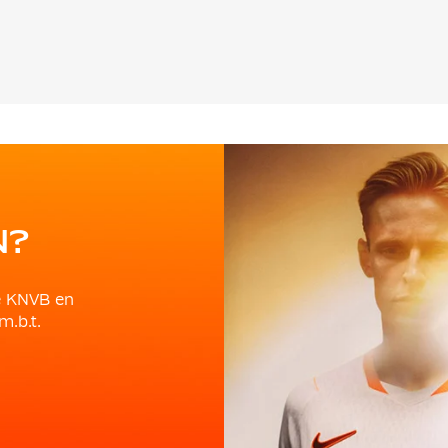
N?
e KNVB en
m.b.t.