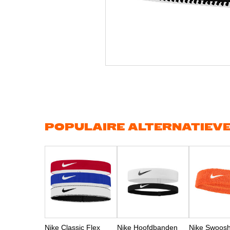
Ga
naar
het
begin
van
de
afbeeldingen-
gallerij
POPULAIRE ALTERNATIEV
Nike Classic Flex
Nike Hoofdbanden
Nike Swoosh