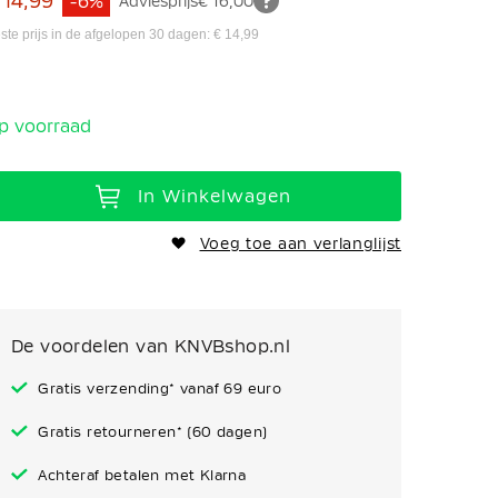
 14,99
-6%
Adviesprijs
€ 16,00
ste prijs in de afgelopen 30 dagen: € 14,99
p voorraad
In Winkelwagen
Voeg toe aan verlanglijst
De voordelen van KNVBshop.nl
Gratis verzending* vanaf 69 euro
Gratis retourneren* (60 dagen)
Achteraf betalen met Klarna