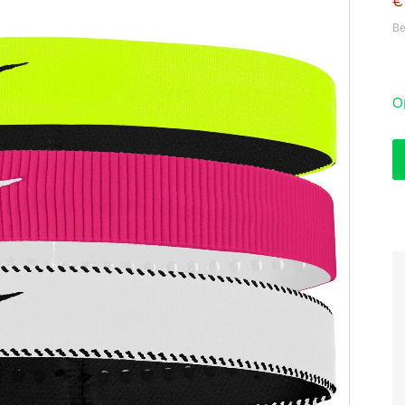
€
Be
O