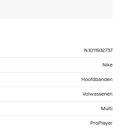
N.1011932737
Nike
Hoofdbanden
Volwassenen
Multi
ProPlayer