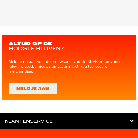
ALTIJD OP DE
HOOGTE BLIJVEN?
Meld je nu aan voor de nieuwsbrief van de KNVB en ontvang
relevant voetbalnieuws en acties m.b.t. kaartverkoop en
merchandise.
MELD JE AAN
KLANTENSERVICE