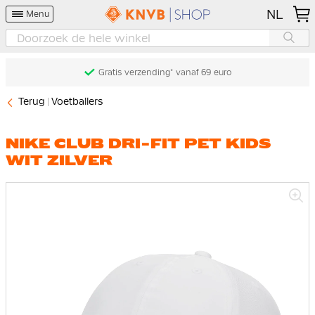
NL
Menu
Gratis verzending* vanaf 69 euro
Terug
Voetballers
NIKE CLUB DRI-FIT PET KIDS
WIT ZILVER
Ga
naar
het
einde
van
de
afbeeldingen-
gallerij