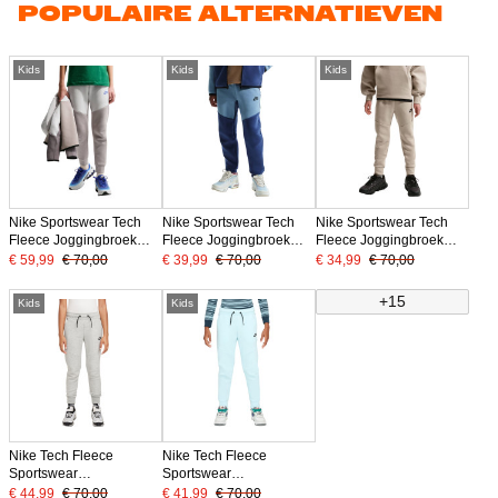
POPULAIRE ALTERNATIEVEN
Kids
Kids
Kids
Nike Sportswear Tech
Nike Sportswear Tech
Nike Sportswear Tech
Fleece Joggingbroek
Fleece Joggingbroek
Fleece Joggingbroek
Kids Grijs Lichtgrijs Zwart
Kids Donkerblauw Blauw
Kids Beige Zwart
€ 59,99
€ 70,00
€ 39,99
€ 70,00
€ 34,99
€ 70,00
Zwart
+15
Kids
Kids
Nike Tech Fleece
Nike Tech Fleece
Sportswear
Sportswear
Joggingbroek Kids
Joggingbroek Kids
€ 44,99
€ 70,00
€ 41,99
€ 70,00