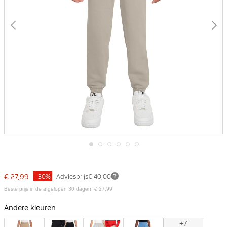
Ga
naar
het
€ 27,99
-30%
Adviesprijs
€ 40,00
begin
van
Beste prijs in de afgelopen 30 dagen: € 27,99
de
afbeeldingen-
Andere kleuren
gallerij
+7