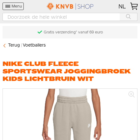
NL
Menu
Gratis verzending* vanaf 69 euro
Terug
Voetballers
NIKE CLUB FLEECE
SPORTSWEAR JOGGINGBROEK
KIDS LICHTBRUIN WIT
Ga
naar
het
einde
van
de
afbeeldingen-
gallerij