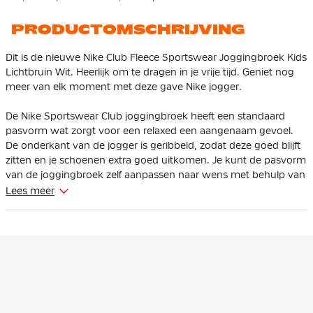
Lichtgrijs Zwart
Lichtblauw Zwart
PRODUCTOMSCHRIJVING
Dit is de nieuwe Nike Club Fleece Sportswear Joggingbroek Kids
Lichtbruin Wit. Heerlijk om te dragen in je vrije tijd. Geniet nog
meer van elk moment met deze gave Nike jogger.
De Nike Sportswear Club joggingbroek heeft een standaard
pasvorm wat zorgt voor een relaxed een aangenaam gevoel.
De onderkant van de jogger is geribbeld, zodat deze goed blijft
zitten en je schoenen extra goed uitkomen. Je kunt de pasvorm
van de joggingbroek zelf aanpassen naar wens met behulp van
de elastische tailleband met trekkoord. Hierdoor geniet je altijd
Lees meer
van een optimaal draagcomfort.
De Nike trainingsbroek is voorzien van meerdere zakken. Aan
de voorzijde zitten twee open steekzakken. Op de
rechterachterkant van de jogger zit een kleine zak met knoop.
Handig voor het meenemen van jouw belangrijkste items. Ten
hoogte van het linker bovenbeen zit een klassiek geborduurd
Nike logo.