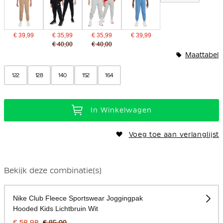
€ 39,99
€ 35,99
€ 35,99
€ 39,99
€ 40,00
€ 40,00
Maattabel
122
128
140
152
164
In Winkelwagen
Voeg toe aan verlanglijst
Bekijk deze combinatie(s)
Nike Club Fleece Sportswear Joggingpak
Hooded Kids Lichtbruin Wit
€ 58,98
€ 85,00