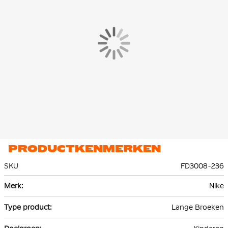
Deze Nike Sportswear Club jogger is gemaakt van 100% katoen.
Het fleecemateriaal voelt zacht en glad aan.
PRODUCTKENMERKEN
SKU
FD3008-236
Meer
Nike
informatie
Lange Broeken