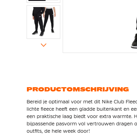
Ga
naar
het
begin
van
de
afbeeldingen-
gallerij
PRODUCTOMSCHRIJVING
Bereid je optimaal voor met dit Nike Club Fle
lichte fleece heeft een gladde buitenkant en 
een praktische laag biedt voor extra warmte. He
bijpassende pasvorm vol vertrouwen dragen of 
outfits, de hele week door!