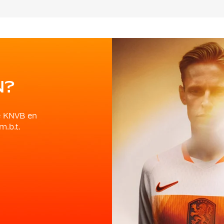
N?
e KNVB en
m.b.t.