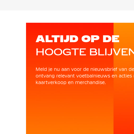
ALTIJD OP DE
HOOGTE BLIJVE
Meld je nu aan voor de nieuwsbrief van d
ontvang relevant voetbalnieuws en acties 
kaartverkoop en merchandise.