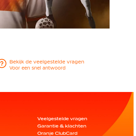
Bekijk de veelgestelde vragen
Voor een snel antwoord
Veelgestelde vragen
Garantie & klachten
Oranje ClubCard