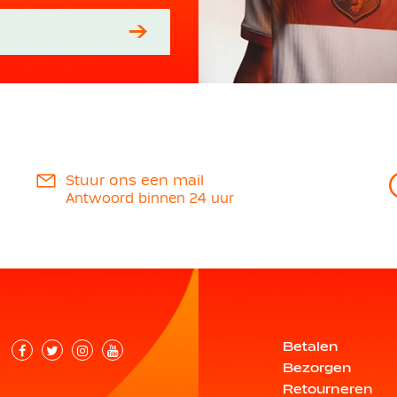
Stuur ons een mail
Antwoord binnen 24 uur
Betalen
Bezorgen
Retourneren