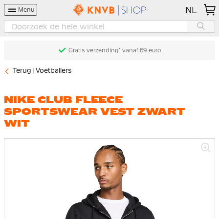
NL
Menu
Gratis verzending* vanaf 69 euro
Terug
Voetballers
NIKE CLUB FLEECE
SPORTSWEAR VEST ZWART
WIT
Ga
naar
het
einde
van
de
afbeeldingen-
gallerij