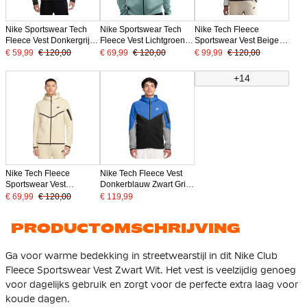
Nike Sportswear Tech
Nike Sportswear Tech
Nike Tech Fleece
Fleece Vest Donkergrijs
Fleece Vest Lichtgroen
Sportswear Vest Beige
Zwart
Zwart
Zwart Gebroken Wit
€ 59,99
€ 120,00
€ 69,99
€ 120,00
€ 99,99
€ 120,00
+14
Nike Tech Fleece
Nike Tech Fleece Vest
Sportswear Vest
Donkerblauw Zwart Grijs
Gebroken Wit Zwart
Wit
€ 69,99
€ 120,00
€ 119,99
PRODUCTOMSCHRIJVING
Ga voor warme bedekking in streetwearstijl in dit Nike Club
Fleece Sportswear Vest Zwart Wit. Het vest is veelzijdig genoeg
voor dagelijks gebruik en zorgt voor de perfecte extra laag voor
koude dagen.