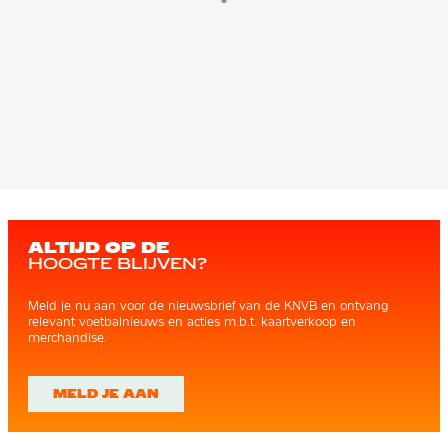
ALTIJD OP DE
HOOGTE BLIJVEN?
Meld je nu aan voor de nieuwsbrief van de KNVB en ontvang
relevant voetbalnieuws en acties m.b.t. kaartverkoop en
merchandise.
MELD JE AAN