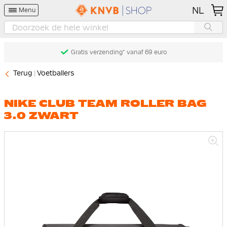
NL
Menu
Gratis verzending* vanaf 69 euro
Terug
Voetballers
NIKE CLUB TEAM ROLLER BAG
3.0 ZWART
Ga
naar
het
einde
van
de
afbeeldingen-
gallerij