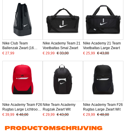
Nike Club Team
Nike Academy Team 21
Nike Academy 21 Team
Ballenzak Zwart (16
Voetbaltas Smal Zwart
Voetbaltas Large Zwart
ballen)
€ 27,99
€ 29,99
€ 33,00
€ 25,99
€ 43,00
Nike Academy Team F26
Nike Team Academy
Nike Academy Team F26
Rugtas Large Lichtrood
Rugzak Zwart Wit
Rugtas Large Zwart Wit
Zwart
€ 39,99
€ 48,00
€ 29,99
€ 43,00
€ 29,99
€ 48,00
PRODUCTOMSCHRIJVING