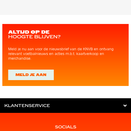
ALTIJD OP DE
HOOGTE BLIJVEN?
Meld je nu aan voor de nieuwsbrief van de KNVB en ontvang
relevant voetbalnieuws en acties m.b.t. kaartverkoop en
merchandise.
MELD JE AAN
KLANTENSERVICE
SOCIALS