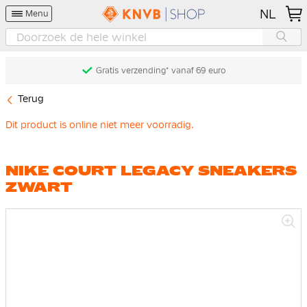
NL
Menu
Gratis verzending* vanaf 69 euro
Terug
Dit product is online niet meer voorradig.
NIKE COURT LEGACY SNEAKERS
ZWART
Ga
naar
het
einde
van
de
afbeeldingen-
gallerij