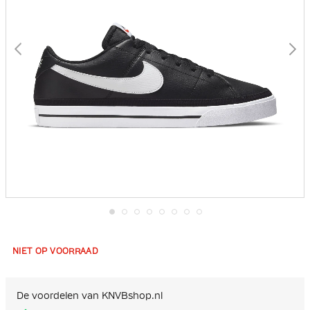
Ga
naar
het
NIET OP VOORRAAD
begin
van
de
afbeeldingen-
De voordelen van KNVBshop.nl
gallerij