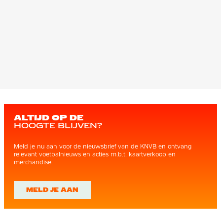
ALTIJD OP DE
HOOGTE BLIJVEN?
Meld je nu aan voor de nieuwsbrief van de KNVB en ontvang
relevant voetbalnieuws en acties m.b.t. kaartverkoop en
merchandise.
MELD JE AAN