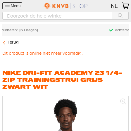
NL
Menu
Achteraf betalen met Klarna
Terug
Dit product is online niet meer voorradig.
NIKE DRI-FIT ACADEMY 23 1/4-
ZIP TRAININGSTRUI GRIJS
ZWART WIT
Ga
naar
het
einde
van
de
afbeeldingen-
gallerij