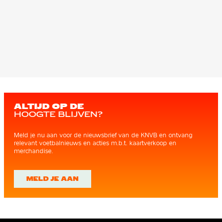
ALTIJD OP DE
HOOGTE BLIJVEN?
Meld je nu aan voor de nieuwsbrief van de KNVB en ontvang
relevant voetbalnieuws en acties m.b.t. kaartverkoop en
merchandise.
MELD JE AAN