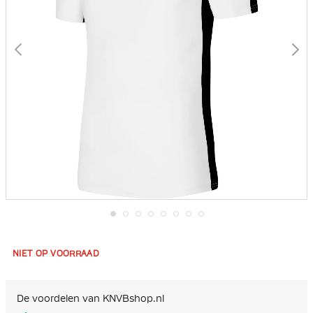
Ga
naar
het
NIET OP VOORRAAD
begin
van
de
afbeeldingen-
De voordelen van KNVBshop.nl
gallerij