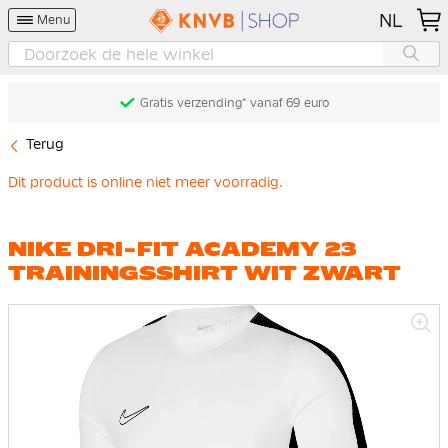
NL
Menu
Gratis verzending* vanaf 69 euro
Terug
Dit product is online niet meer voorradig.
NIKE DRI-FIT ACADEMY 23
TRAININGSSHIRT WIT ZWART
Ga
naar
het
einde
van
de
afbeeldingen-
gallerij