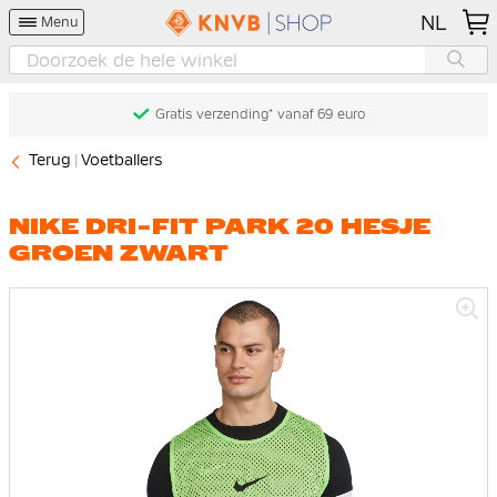
NL
Menu
Gratis verzending* vanaf 69 euro
Terug
Voetballers
NIKE DRI-FIT PARK 20 HESJE
GROEN ZWART
Ga
naar
het
einde
van
de
afbeeldingen-
gallerij