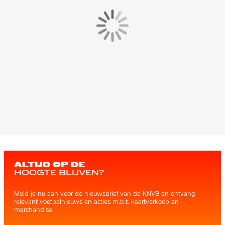
ALTIJD OP DE
HOOGTE BLIJVEN?
Meld je nu aan voor de nieuwsbrief van de KNVB en ontvang
relevant voetbalnieuws en acties m.b.t. kaartverkoop en
merchandise.