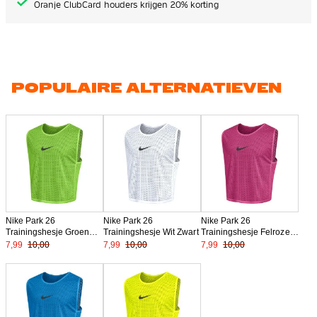
Oranje ClubCard houders krijgen 20% korting
POPULAIRE ALTERNATIEVEN
Nike Park 26
Nike Park 26
Nike Park 26
Trainingshesje Groen
Trainingshesje Wit Zwart
Trainingshesje Felroze
Zwart
Zwart
7,99
10,00
7,99
10,00
7,99
10,00