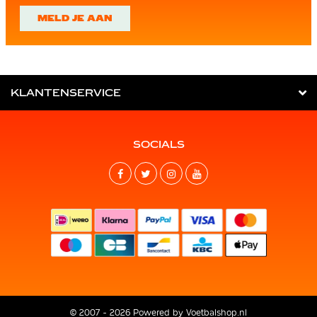
MELD JE AAN
KLANTENSERVICE
SOCIALS
© 2007 - 2026 Powered by
Voetbalshop.nl