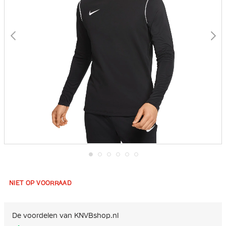
Ga
naar
het
NIET OP VOORRAAD
begin
van
de
afbeeldingen-
De voordelen van KNVBshop.nl
gallerij