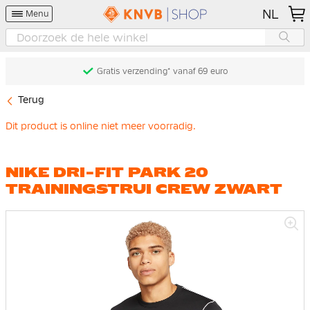
NL
Menu
Gratis verzending* vanaf 69 euro
Terug
Dit product is online niet meer voorradig.
NIKE DRI-FIT PARK 20
TRAININGSTRUI CREW ZWART
Ga
naar
het
einde
van
de
afbeeldingen-
gallerij