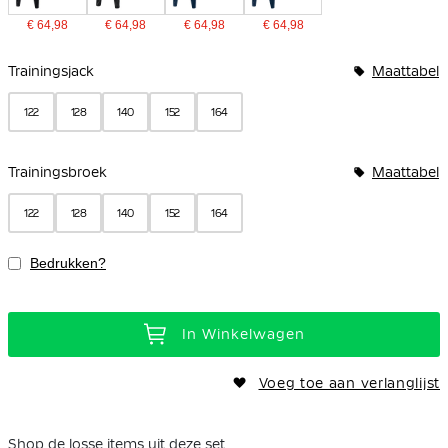
€ 64,98
€ 64,98
€ 64,98
€ 64,98
Bundelopties
Trainingsjack
Maattabel
122
128
140
152
164
Trainingsbroek
Maattabel
122
128
140
152
164
Bedrukken?
In Winkelwagen
Voeg toe aan verlanglijst
Shop de losse items uit deze set