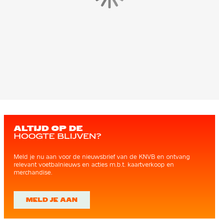
ALTIJD OP DE
HOOGTE BLIJVEN?
Meld je nu aan voor de nieuwsbrief van de KNVB en ontvang
relevant voetbalnieuws en acties m.b.t. kaartverkoop en
merchandise.
MELD JE AAN