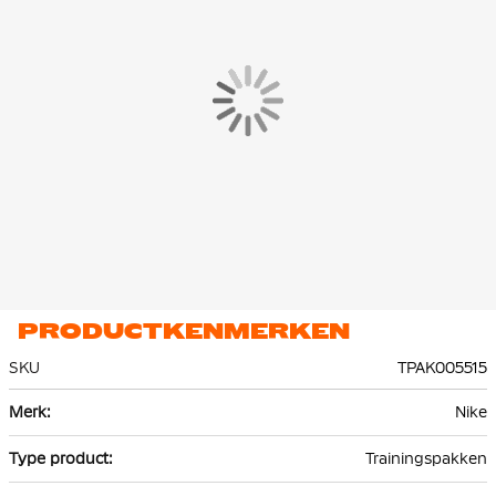
comfort en functionaliteit tijdens elke training of warming-up.
Het Nike Park 26 Trainingsjack en de Trainingsbroek zijn
gemaakt van 100% gerecycled polyester. Dankzij de Nike Dri-FIT
technologie wordt zweet effectief afgevoerd naar de bovenste
laag van de stof, waardoor je droog en comfortabel blijf.
PRODUCTKENMERKEN
SKU
TPAK005515
Meer
Nike
informatie
Trainingspakken