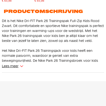
Kids Zwart Wit
Kids Donkerblauw Wit
€ 65,98
€ 65,98
PRODUCTOMSCHRIJVING
Dit is het Nike Dri-FIT Park 26 Trainingspak Full-Zip Kids Rood
Zwart. Dit comfortabele en sportieve Nike trainingspak is perfect
voor trainingen en warming-ups voor de wedstrijd. Met het
Nike Park 26 trainingspak voor kids ben je altijd klaar om het
beste van jezelf te laten zien, zowel op als naast het veld.
Het Nike Dri-FIT Park 26 Trainingsjack voor kids heeft een
normale pasvorm, waardoor je geniet van extra
bewegingsvrijheid. De Nike Park 26 Trainingsbroek voor kids
heeft een standaard pasvorm en is voorzien van een elastische
Lees meer
tailleband met intern trekkoord, zodat je de pasvorm eenvoudig
naar wens kunt aanpassen.
Het Nike trainingsjack is uitgerust met een volledige ritssluiting
aan de voorkant, waardoor je het jack gemakkelijk aan en
uittrekt. De ritszakken aan de zijkant zorgen ervoor dat je
persoonlijke spullen veilig opgeborgen blijven. De Nike
trainingsbroek beschikt over ritszakken en biedt optimaal