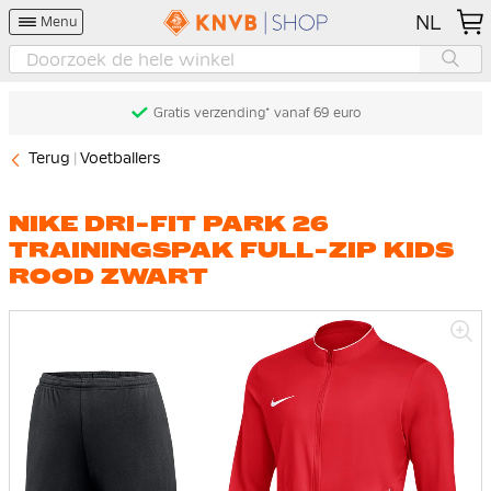
NL
Menu
Gratis verzending* vanaf 69 euro
Terug
Voetballers
NIKE DRI-FIT PARK 26
TRAININGSPAK FULL-ZIP KIDS
ROOD ZWART
Ga
naar
het
einde
van
de
afbeeldingen-
gallerij